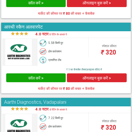
कॉल करें >
ऑनलाइन बुक करें >
मार्केट की कीमत पर
₹ 80
की बचत + कैशबैक
आरथी स्कैन अलवारपेट
★
★
★
★
★
4.0 स्टार
8 रेटिंग के आधार पे
5.58 किमी दूर
स्पेशल कीमत
₹
320
होम कलेक्शन
प्रमाणित लैब
₹ 9 का कैशबैक लैब्सएडवाइजर वॉलेट में
कॉल करें >
ऑनलाइन बुक करें >
मार्केट की कीमत पर
₹ 80
की बचत + कैशबैक
Aarthi Diagnostics, Vadapalani
★
★
★
★
★
4.0 स्टार
4 रेटिंग के आधार पे
7.22 किमी दूर
स्पेशल कीमत
₹
320
होम कलेक्शन