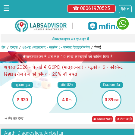
☰
☎ 08061970525
हिंदी ▼
|
लैब्सएडवाइजर अब एम्फाइन है
होम
टेस्ट्स
G6PD (मात्रात्मक) - ग्लूकोज 6 - फॉस्फेट डिहाइड्रोजनेज
चेन्नई
लैब्सएडवाइजर ने अब तक 10 लाख कस्टमर्स को सर्विस दिया है
अगस्त 2026 -
चेन्नई में G6PD (मात्रात्मक) - ग्लूकोज 6 - फॉस्फेट
डिहाइड्रोजनेज
की कीमत - 20% की बचत
न्यूनतम मूल्य
शीर्ष रेटिंग
निकटतम लैब
₹ 320
4.0
3.89
/5
किमी
➜ लैब और टेस्ट
◉ आपका स्थान
↺ टेस्ट बदले
Aarthi Diagnostics, Ambattur