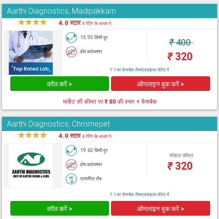
Aarthi Diagnostics, Madipakkam
★
★
★
★
★
4.0 स्टार
4 रेटिंग के आधार पे
15.93 किमी दूर
₹
400
होम कलेक्शन
₹
320
₹ 9 का कैशबैक लैब्सएडवाइजर वॉलेट में
कॉल करें >
ऑनलाइन बुक करें >
मार्केट की कीमत पर
₹ 80
की बचत + कैशबैक
Aarthi Diagnostics, Chromepet
★
★
★
★
★
4.0 स्टार
4 रेटिंग के आधार पे
19.63 किमी दूर
स्पेशल कीमत
₹
320
होम कलेक्शन
प्रमाणित लैब
₹ 9 का कैशबैक लैब्सएडवाइजर वॉलेट में
कॉल करें >
ऑनलाइन बुक करें >