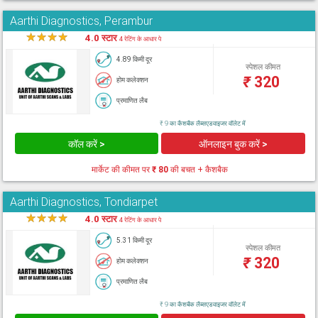
Aarthi Diagnostics, Perambur
★
★
★
★
★
4.0 स्टार
4 रेटिंग के आधार पे
4.89 किमी दूर
स्पेशल कीमत
₹
320
होम कलेक्शन
प्रमाणित लैब
₹ 9 का कैशबैक लैब्सएडवाइजर वॉलेट में
कॉल करें >
ऑनलाइन बुक करें >
मार्केट की कीमत पर
₹ 80
की बचत + कैशबैक
Aarthi Diagnostics, Tondiarpet
★
★
★
★
★
4.0 स्टार
4 रेटिंग के आधार पे
5.31 किमी दूर
स्पेशल कीमत
₹
320
होम कलेक्शन
प्रमाणित लैब
₹ 9 का कैशबैक लैब्सएडवाइजर वॉलेट में