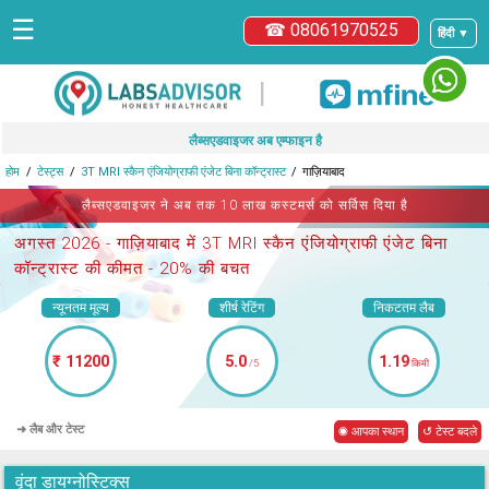
☰
☎ 08061970525
हिंदी ▼
|
लैब्सएडवाइजर अब एम्फाइन है
होम
टेस्ट्स
3T MRI स्कैन एंजियोग्राफी एंजेट बिना कॉन्ट्रास्ट
गाज़ियाबाद
लैब्सएडवाइजर ने अब तक 10 लाख कस्टमर्स को सर्विस दिया है
अगस्त 2026 -
गाज़ियाबाद में 3T MRI स्कैन एंजियोग्राफी एंजेट बिना
कॉन्ट्रास्ट
की कीमत - 20% की बचत
न्यूनतम मूल्य
शीर्ष रेटिंग
निकटतम लैब
₹ 11200
5.0
1.19
/5
किमी
➜ लैब और टेस्ट
◉ आपका स्थान
↺ टेस्ट बदले
वृंदा डायग्नोस्टिक्स