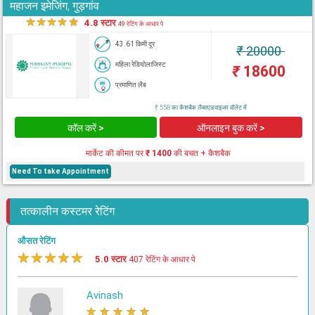
महाजन इमेजिंग, गुड़गांव
★
★
★
★
★
4.8 स्टार
49 रेटिंग के आधार पे
43.61 किमी दूर
₹
20000
महिला रेडियोलाजिस्ट
₹
18600
प्रमाणित लैब
₹ 558 का कैशबैक लैब्सएडवाइजर वॉलेट में
कॉल करें >
ऑनलाइन बुक करें >
मार्केट की कीमत पर
₹ 1400
की बचत + कैशबैक
Need To take Appointment
तत्कालीन कस्टमर रेटिंग
औसत रेटिंग
★
★
★
★
★
5.0 स्टार
407 रेटिंग के आधार पे
Avinash
★
★
★
★
★