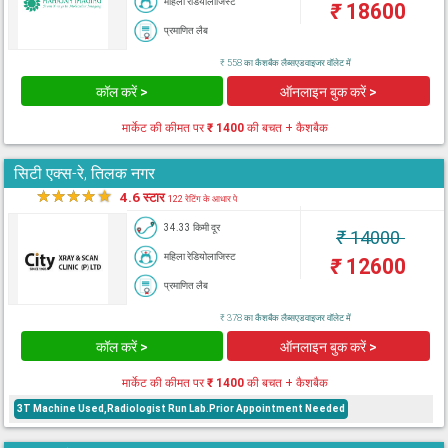
महिला रेडियोलाजिस्ट
₹
18600
प्रमाणित लैब
₹ 558 का कैशबैक लैब्सएडवाइजर वॉलेट में
कॉल करें >
ऑनलाइन बुक करें >
मार्केट की कीमत पर
₹ 1400
की बचत + कैशबैक
सिटी एक्स-रे, तिलक नगर
★
★
★
★
★
4.6 स्टार
122 रेटिंग के आधार पे
34.33 किमी दूर
₹
14000
महिला रेडियोलाजिस्ट
₹
12600
प्रमाणित लैब
₹ 378 का कैशबैक लैब्सएडवाइजर वॉलेट में
कॉल करें >
ऑनलाइन बुक करें >
मार्केट की कीमत पर
₹ 1400
की बचत + कैशबैक
3T Machine Used,Radiologist Run Lab.Prior Appointment Needed