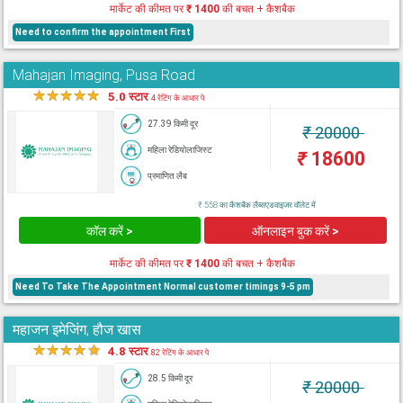
मार्केट की कीमत पर
₹ 1400
की बचत + कैशबैक
Need to confirm the appointment First
Mahajan Imaging, Pusa Road
★
★
★
★
★
5.0 स्टार
4 रेटिंग के आधार पे
27.39 किमी दूर
₹
20000
महिला रेडियोलाजिस्ट
₹
18600
प्रमाणित लैब
₹ 558 का कैशबैक लैब्सएडवाइजर वॉलेट में
कॉल करें >
ऑनलाइन बुक करें >
मार्केट की कीमत पर
₹ 1400
की बचत + कैशबैक
Need To Take The Appointment Normal customer timings 9-5 pm
महाजन इमेजिंग, हौज खास
★
★
★
★
★
4.8 स्टार
82 रेटिंग के आधार पे
28.5 किमी दूर
₹
20000