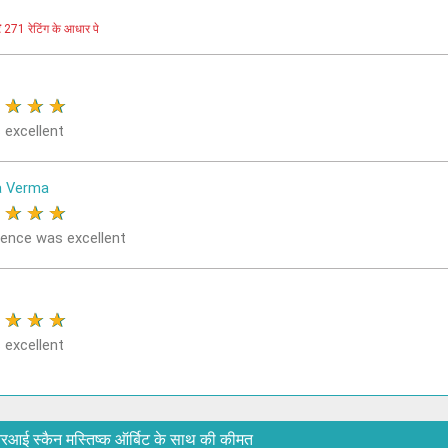
र
271 रेटिंग के आधार पे
★
★
★
★
 excellent
a Verma
★
★
★
★
ience was excellent
★
★
★
★
 excellent
T एमआरआई स्कैन मस्तिष्क ऑर्बिट के साथ की कीमत