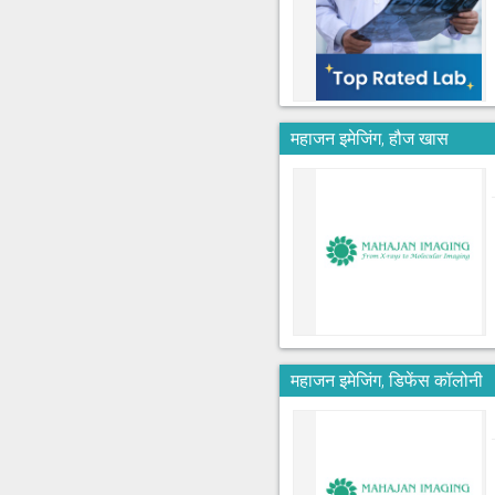
महाजन इमेजिंग, हौज खास
महाजन इमेजिंग, डिफेंस कॉलोनी