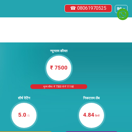
☎ 08061970525
हिंदी ▼
न्यूनतम कीमत
₹ 7500
मूल्य सीमा: ₹ 7500 से ₹ 11160
शीर्ष रेटिंग
निकटतम लैब
5.0
4.84
/5
किमी