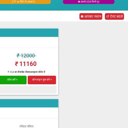
271 ★ रेटिंग के आधार पे
◉ आपसे 4.84 किमी दूर
◉ आपका स्थान
↺ टेस्ट बदले
₹
12000
₹
11160
₹ 334 का कैशबैक लैब्सएडवाइजर वॉलेट में
कॉल करें >
ऑनलाइन बुक करें >
स्पेशल कीमत