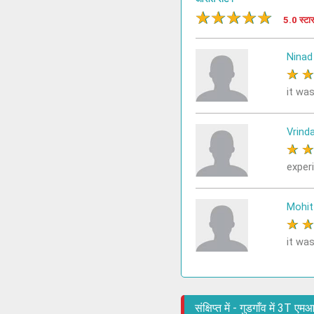
★
★
★
★
★
5.0 स्टा
Ninad
★
it was
Vrind
★
exper
Mohit
★
it was
संक्षिप्त में - गुडगाँव में 3