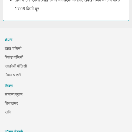
ठाणे में 3T एमआरआई स्कैन कार्डिएक के लिए सबसे नजदीक लैब मात्र
17.08 किमी दूर
कंपनी
डाटा पालिसी
रिफंड पॉलिसी
प्राइवेसी पॉलिसी
नियम & शर्तें
लिंक्स
सामान्य प्रश्न
डिस्क्लेमर
ब्लॉग
सोशल नेटवर्क