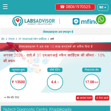
☰
☎ 08061970525
हिंदी ▼
|
लैब्सएडवाइजर अब एम्फाइन है
होम
टेस्ट्स
3T एमआरआई स्कैन कार्डिएक
ठाणे
लैब्सएडवाइजर ने अब तक 10 लाख कस्टमर्स को सर्विस दिया है
अगस्त 2026 -
ठाणे में 3T एमआरआई स्कैन कार्डिएक
की कीमत - 10%
की बचत
न्यूनतम मूल्य
शीर्ष रेटिंग
निकटतम लैब
₹ 13500
4.4
17.08
/5
किमी
➜ लैब और टेस्ट
◉ आपका स्थान
↺ टेस्ट बदले
Nutech Diagnostic Centre, Khadakpada