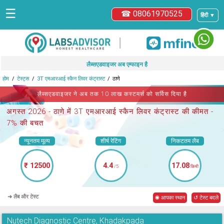
☰
☎ 08061970525
हिंदी ▼
|
लैब्सएडवाइजर अब एम्फाइन है
होम
टेस्ट्स
3T एमआरआई स्कैन लिवर कंट्रास्ट
ठाणे
लैब्सएडवाइजर ने अब तक 10 लाख कस्टमर्स को सर्विस दिया है
अगस्त 2026 -
ठाणे में 3T एमआरआई स्कैन लिवर कंट्रास्ट
की कीमत -
7% की बचत
न्यूनतम मूल्य
शीर्ष रेटिंग
निकटतम लैब
₹ 12500
4.4
17.08
/5
किमी
➜ लैब और टेस्ट
◉ आपका स्थान
↺ टेस्ट बदले
Nutech Diagnostic Centre, Khadakpada