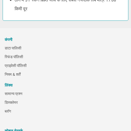
ठाणे में 3T स्कैन MRI जांघ के लिए सबसे नजदीक लैब मात्र 17.08
किमी दूर
कंपनी
डाटा पालिसी
रिफंड पॉलिसी
प्राइवेसी पॉलिसी
नियम & शर्तें
लिंक्स
सामान्य प्रश्न
डिस्क्लेमर
ब्लॉग
सोशल नेटवर्क