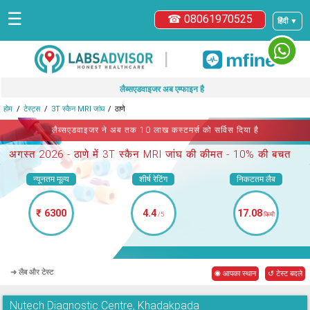
☰
☎ 08061970525
हिंदी ▼
|
लैब्सएडवाइजर अब एम्फाइन है
होम
टेस्ट्स
3T स्कैन MRI जांघ
ठाणे
लैब्सएडवाइजर ने अब तक 10 लाख कस्टमर्स को सर्विस दिया है
अगस्त 2026 -
ठाणे में 3T स्कैन MRI जांघ
की कीमत - 10% की बचत
न्यूनतम मूल्य
शीर्ष रेटिंग
निकटतम लैब
₹ 6300
4.4
17.08
/5
किमी
➜ लैब और टेस्ट
◉ आपका स्थान
↺ टेस्ट बदले
Nutech Diagnostic Centre, Khadakpada