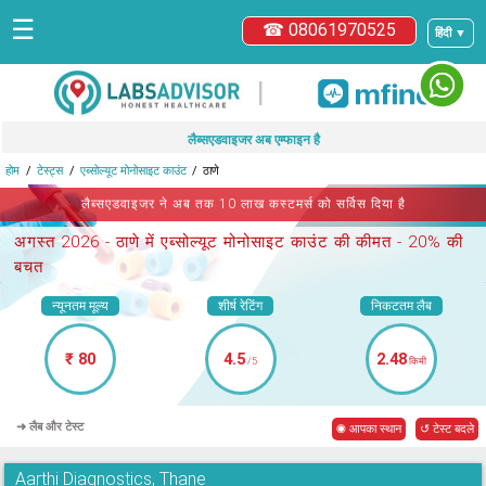
☰
☎ 08061970525
हिंदी ▼
|
लैब्सएडवाइजर अब एम्फाइन है
होम
टेस्ट्स
एब्सोल्यूट मोनोसाइट काउंट
ठाणे
लैब्सएडवाइजर ने अब तक 10 लाख कस्टमर्स को सर्विस दिया है
अगस्त 2026 -
ठाणे में एब्सोल्यूट मोनोसाइट काउंट
की कीमत - 20% की
बचत
न्यूनतम मूल्य
शीर्ष रेटिंग
निकटतम लैब
₹ 80
4.5
2.48
/5
किमी
➜ लैब और टेस्ट
◉ आपका स्थान
↺ टेस्ट बदले
Aarthi Diagnostics, Thane