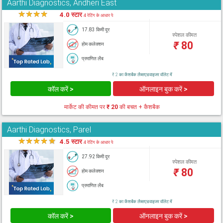
Aarthi Diagnostics, Andheri East
★
★
★
★
★
4.0 स्टार
4 रेटिंग के आधार पे
17.83 किमी दूर
स्पेशल कीमत
₹
80
होम कलेक्शन
प्रमाणित लैब
₹ 2 का कैशबैक लैब्सएडवाइजर वॉलेट में
कॉल करें >
ऑनलाइन बुक करें >
मार्केट की कीमत पर
₹ 20
की बचत + कैशबैक
Aarthi Diagnostics, Parel
★
★
★
★
★
4.5 स्टार
4 रेटिंग के आधार पे
27.92 किमी दूर
स्पेशल कीमत
₹
80
होम कलेक्शन
प्रमाणित लैब
₹ 2 का कैशबैक लैब्सएडवाइजर वॉलेट में
कॉल करें >
ऑनलाइन बुक करें >