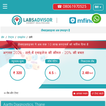
☰
☎ 08061970525
हिंदी ▼
|
लैब्सएडवाइजर अब एम्फाइन है
होम
टेस्ट्स
एमाइलेज
ठाणे
लैब्सएडवाइजर ने अब तक 10 लाख कस्टमर्स को सर्विस दिया है
अगस्त 2026 -
ठाणे में एमाइलेज
की कीमत - 20% की बचत
न्यूनतम मूल्य
शीर्ष रेटिंग
निकटतम लैब
₹ 320
4.5
2.48
/5
किमी
➜ लैब और टेस्ट
◉ आपका स्थान
↺ टेस्ट बदले
Aarthi Diagnostics, Thane