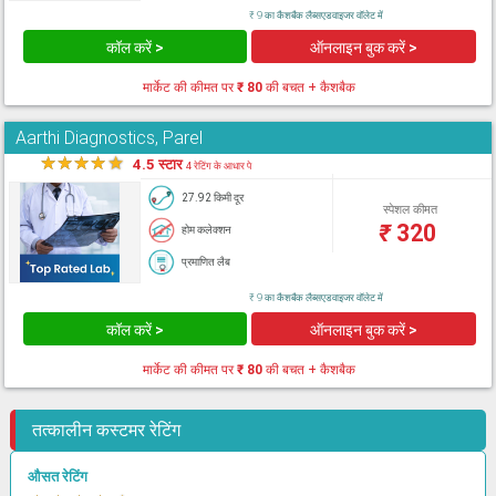
₹ 9 का कैशबैक लैब्सएडवाइजर वॉलेट में
कॉल करें >
ऑनलाइन बुक करें >
मार्केट की कीमत पर
₹ 80
की बचत + कैशबैक
Aarthi Diagnostics, Parel
★
★
★
★
★
4.5 स्टार
4 रेटिंग के आधार पे
27.92 किमी दूर
स्पेशल कीमत
₹
320
होम कलेक्शन
प्रमाणित लैब
₹ 9 का कैशबैक लैब्सएडवाइजर वॉलेट में
कॉल करें >
ऑनलाइन बुक करें >
मार्केट की कीमत पर
₹ 80
की बचत + कैशबैक
तत्कालीन कस्टमर रेटिंग
औसत रेटिंग