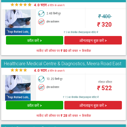
★
★
★
★
★
4.0 स्टार
4 रेटिंग के आधार पे
2.48 किमी दूर
₹
400
होम कलेक्शन
₹
320
₹ 9 का कैशबैक लैब्सएडवाइजर वॉलेट में
कॉल करें >
ऑनलाइन बुक करें >
मार्केट की कीमत पर
₹ 80
की बचत + कैशबैक
Healthcare Medical Centre & Diagnostics, Meera Road East
★
★
★
★
★
4.0 स्टार
4 रेटिंग के आधार पे
13.25 किमी दूर
स्पेशल कीमत
₹
522
होम कलेक्शन
₹ 15 का कैशबैक लैब्सएडवाइजर वॉलेट में
कॉल करें >
ऑनलाइन बुक करें >
मार्केट की कीमत पर
₹ 28
की बचत + कैशबैक