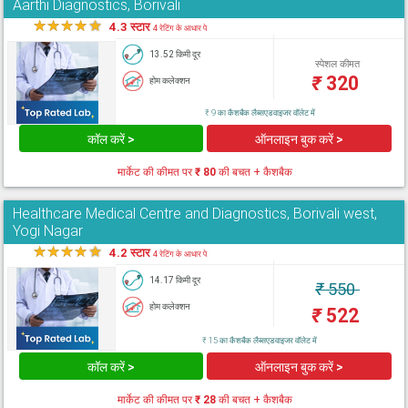
Aarthi Diagnostics, Borivali
★
★
★
★
★
4.3 स्टार
4 रेटिंग के आधार पे
13.52 किमी दूर
स्पेशल कीमत
₹
320
होम कलेक्शन
₹ 9 का कैशबैक लैब्सएडवाइजर वॉलेट में
कॉल करें >
ऑनलाइन बुक करें >
मार्केट की कीमत पर
₹ 80
की बचत + कैशबैक
Healthcare Medical Centre and Diagnostics, Borivali west,
Yogi Nagar
★
★
★
★
★
4.2 स्टार
4 रेटिंग के आधार पे
14.17 किमी दूर
₹
550
होम कलेक्शन
₹
522
₹ 15 का कैशबैक लैब्सएडवाइजर वॉलेट में
कॉल करें >
ऑनलाइन बुक करें >
मार्केट की कीमत पर
₹ 28
की बचत + कैशबैक