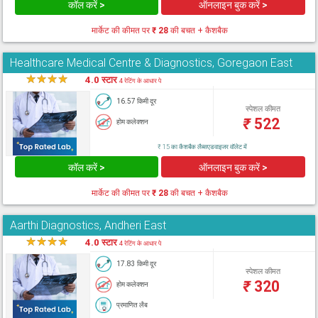
कॉल करें >
ऑनलाइन बुक करें >
मार्केट की कीमत पर
₹ 28
की बचत + कैशबैक
Healthcare Medical Centre & Diagnostics, Goregaon East
★
★
★
★
★
4.0 स्टार
4 रेटिंग के आधार पे
16.57 किमी दूर
स्पेशल कीमत
₹
522
होम कलेक्शन
₹ 15 का कैशबैक लैब्सएडवाइजर वॉलेट में
कॉल करें >
ऑनलाइन बुक करें >
मार्केट की कीमत पर
₹ 28
की बचत + कैशबैक
Aarthi Diagnostics, Andheri East
★
★
★
★
★
4.0 स्टार
4 रेटिंग के आधार पे
17.83 किमी दूर
स्पेशल कीमत
₹
320
होम कलेक्शन
प्रमाणित लैब