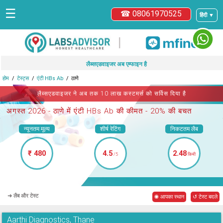
☰
☎ 08061970525
हिंदी ▼
|
लैब्सएडवाइजर अब एम्फाइन है
होम
टेस्ट्स
एंटी HBs Ab
ठाणे
लैब्सएडवाइजर ने अब तक 10 लाख कस्टमर्स को सर्विस दिया है
अगस्त 2026 -
ठाणे में एंटी HBs Ab
की कीमत - 20% की बचत
न्यूनतम मूल्य
शीर्ष रेटिंग
निकटतम लैब
₹ 480
4.5
2.48
/5
किमी
➜ लैब और टेस्ट
◉ आपका स्थान
↺ टेस्ट बदले
Aarthi Diagnostics, Thane