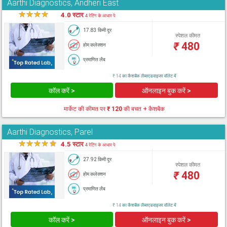
Aarthi Diagnostics, Andheri East
★
★
★
★
★
4.0 स्टार
4 रेटिंग के आधार पे
17.83 किमी दूर
स्पेशल कीमत
₹
480
होम कलेक्शन
प्रमाणित लैब
₹ 14 का कैशबैक लैब्सएडवाइजर वॉलेट में
कॉल करें >
ऑनलाइन बुक करें >
मार्केट की कीमत पर
₹ 120
की बचत + कैशबैक
Aarthi Diagnostics, Parel
★
★
★
★
★
4.5 स्टार
4 रेटिंग के आधार पे
27.92 किमी दूर
स्पेशल कीमत
₹
480
होम कलेक्शन
प्रमाणित लैब
₹ 14 का कैशबैक लैब्सएडवाइजर वॉलेट में
कॉल करें >
ऑनलाइन बुक करें >