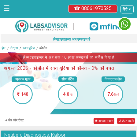
☰
☎ 08061970525
हिंदी ▼
|
लैब्सएडवाइजर अब एम्फाइन है
होम
टेस्ट्स
रक्त यूरिया
कोचीन
लैब्सएडवाइजर ने अब तक 10 लाख कस्टमर्स को सर्विस दिया है
अगस्त 2026 -
कोचीन में रक्त यूरिया
की कीमत - 0% की बचत
न्यूनतम मूल्य
शीर्ष रेटिंग
निकटतम लैब
₹ 140
4.0
7.6
/5
किमी
➜ लैब और टेस्ट
◉ आपका स्थान
↺ टेस्ट बदले
Neuberg Diagnostics, Kaloor