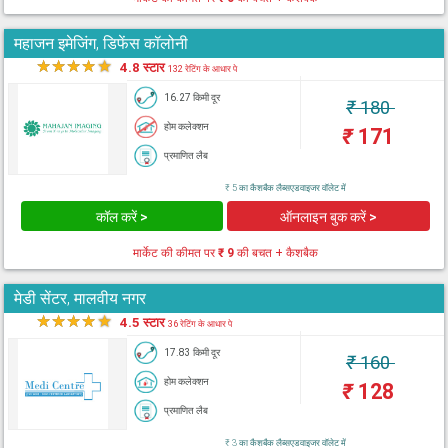
महाजन इमेजिंग, डिफेंस कॉलोनी
★
★
★
★
★
4.8 स्टार
132 रेटिंग के आधार पे
16.27 किमी दूर
₹
180
होम कलेक्शन
₹
171
प्रमाणित लैब
₹ 5 का कैशबैक लैब्सएडवाइजर वॉलेट में
कॉल करें >
ऑनलाइन बुक करें >
मार्केट की कीमत पर
₹ 9
की बचत + कैशबैक
मेडी सेंटर, मालवीय नगर
★
★
★
★
★
4.5 स्टार
36 रेटिंग के आधार पे
17.83 किमी दूर
₹
160
होम कलेक्शन
₹
128
प्रमाणित लैब
₹ 3 का कैशबैक लैब्सएडवाइजर वॉलेट में