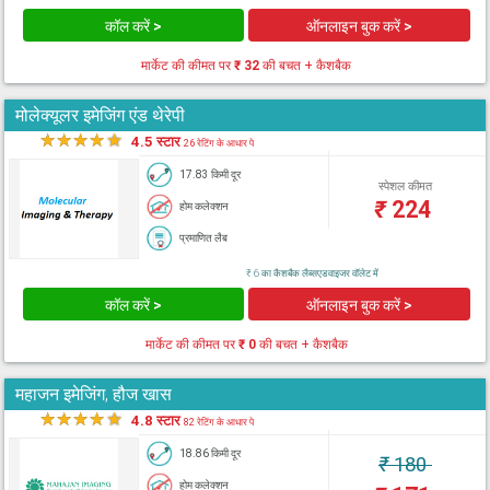
कॉल करें >
ऑनलाइन बुक करें >
मार्केट की कीमत पर
₹ 32
की बचत + कैशबैक
मोलेक्यूलर इमेजिंग एंड थेरेपी
★
★
★
★
★
4.5 स्टार
26 रेटिंग के आधार पे
17.83 किमी दूर
स्पेशल कीमत
₹
224
होम कलेक्शन
प्रमाणित लैब
₹ 6 का कैशबैक लैब्सएडवाइजर वॉलेट में
कॉल करें >
ऑनलाइन बुक करें >
मार्केट की कीमत पर
₹ 0
की बचत + कैशबैक
महाजन इमेजिंग, हौज खास
★
★
★
★
★
4.8 स्टार
82 रेटिंग के आधार पे
18.86 किमी दूर
₹
180
होम कलेक्शन