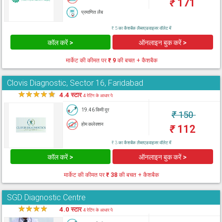
₹
171
प्रमाणित लैब
₹ 5 का कैशबैक लैब्सएडवाइजर वॉलेट में
कॉल करें >
ऑनलाइन बुक करें >
मार्केट की कीमत पर
₹ 9
की बचत + कैशबैक
Clovis Diagnostic, Sector 16, Faridabad
★
★
★
★
★
4.4 स्टार
4 रेटिंग के आधार पे
19.46 किमी दूर
₹
150
होम कलेक्शन
₹
112
₹ 3 का कैशबैक लैब्सएडवाइजर वॉलेट में
कॉल करें >
ऑनलाइन बुक करें >
मार्केट की कीमत पर
₹ 38
की बचत + कैशबैक
SGD Diagnostic Centre
★
★
★
★
★
4.0 स्टार
4 रेटिंग के आधार पे