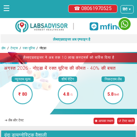
☰
☎ 08061970525
हिंदी ▼
|
लैब्सएडवाइजर अब एम्फाइन है
होम
टेस्ट्स
रक्त यूरिया
नोएडा
लैब्सएडवाइजर ने अब तक 10 लाख कस्टमर्स को सर्विस दिया है
अगस्त 2026 -
नोएडा में रक्त यूरिया
की कीमत - 40% की बचत
न्यूनतम मूल्य
शीर्ष रेटिंग
निकटतम लैब
₹ 80
4.8
5.8
/5
किमी
➜ लैब और टेस्ट
◉ आपका स्थान
↺ टेस्ट बदले
वृंदा डायग्नोस्टिक वैशाली