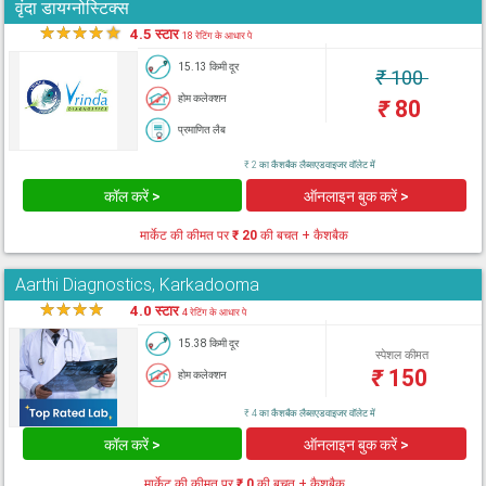
वृंदा डायग्नोस्टिक्स
★
★
★
★
★
4.5 स्टार
18 रेटिंग के आधार पे
15.13 किमी दूर
₹
100
होम कलेक्शन
₹
80
प्रमाणित लैब
₹ 2 का कैशबैक लैब्सएडवाइजर वॉलेट में
कॉल करें >
ऑनलाइन बुक करें >
मार्केट की कीमत पर
₹ 20
की बचत + कैशबैक
Aarthi Diagnostics, Karkadooma
★
★
★
★
★
4.0 स्टार
4 रेटिंग के आधार पे
15.38 किमी दूर
स्पेशल कीमत
₹
150
होम कलेक्शन
₹ 4 का कैशबैक लैब्सएडवाइजर वॉलेट में
कॉल करें >
ऑनलाइन बुक करें >
मार्केट की कीमत पर
₹ 0
की बचत + कैशबैक