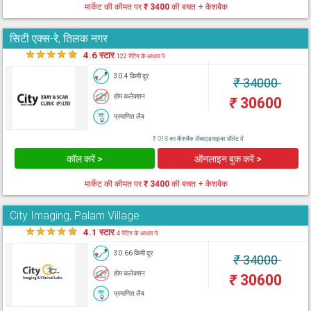
मार्केट की कीमत पर
₹ 3400
की बचत + कैशबैक
सिटी एक्स-रे, तिलक नगर
★
★
★
★
★
4.6 स्टार
122 रेटिंग के आधार पे
30.4 किमी दूर
₹
34000
होम कलेक्शन
₹
30600
प्रमाणित लैब
₹ 918 का कैशबैक लैब्सएडवाइजर वॉलेट में
कॉल करें >
ऑनलाइन बुक करें >
मार्केट की कीमत पर
₹ 3400
की बचत + कैशबैक
City Imaging, Palam Village
★
★
★
★
★
4.1 स्टार
4 रेटिंग के आधार पे
30.66 किमी दूर
₹
34000
होम कलेक्शन
₹
30600
प्रमाणित लैब