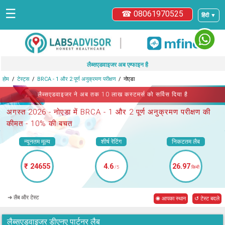
☰
☎ 08061970525
हिंदी ▼
|
लैब्सएडवाइजर अब एम्फाइन है
होम
टेस्ट्स
BRCA - 1 और 2 पूर्ण अनुक्रमण परीक्षण
नोएडा
लैब्सएडवाइजर ने अब तक 10 लाख कस्टमर्स को सर्विस दिया है
अगस्त 2026 -
नोएडा में BRCA - 1 और 2 पूर्ण अनुक्रमण परीक्षण
की
कीमत - 10% की बचत
न्यूनतम मूल्य
शीर्ष रेटिंग
निकटतम लैब
₹ 24655
4.6
26.97
/5
किमी
➜ लैब और टेस्ट
◉ आपका स्थान
↺ टेस्ट बदले
लैब्सएडवाइजर डीएनए पार्टनर लैब