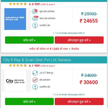
★
★
★
★
★
4.0 स्टार
4 रेटिंग के आधार पे
मुफ्त होम कलेक्शन
₹
25900
केवल होम कलेक्शन
₹
24655
प्रमाणित लैब
₹ 739 का कैशबैक लैब्सएडवाइजर वॉलेट में
कॉल करें >
ऑनलाइन बुक करें >
मार्केट की कीमत पर
₹ 1245
की बचत + कैशबैक
City X-Ray & Scan Clinic Pvt Ltd, Naraina
★
★
★
★
★
4.1 स्टार
4 रेटिंग के आधार पे
26.97 किमी दूर
₹
34000
होम कलेक्शन
₹
30600
प्रमाणित लैब
₹ 918 का कैशबैक लैब्सएडवाइजर वॉलेट में
कॉल करें >
ऑनलाइन बुक करें >