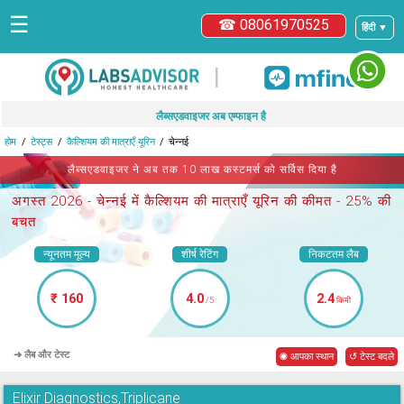
☰
☎ 08061970525
हिंदी ▼
|
लैब्सएडवाइजर अब एम्फाइन है
होम
टेस्ट्स
कैल्शियम की मात्राएँ यूरिन
चेन्नई
लैब्सएडवाइजर ने अब तक 10 लाख कस्टमर्स को सर्विस दिया है
अगस्त 2026 -
चेन्नई में कैल्शियम की मात्राएँ यूरिन
की कीमत - 25% की
बचत
न्यूनतम मूल्य
शीर्ष रेटिंग
निकटतम लैब
₹ 160
4.0
2.4
/5
किमी
➜ लैब और टेस्ट
◉ आपका स्थान
↺ टेस्ट बदले
Elixir Diagnostics,Triplicane