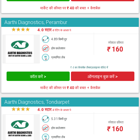
मार्केट की कीमत पर
₹ 40
की बचत + कैशबैक
Aarthi Diagnostics, Perambur
★
★
★
★
★
4.0 स्टार
4 रेटिंग के आधार पे
4.89 किमी दूर
स्पेशल कीमत
₹
160
होम कलेक्शन
प्रमाणित लैब
₹ 4 का कैशबैक लैब्सएडवाइजर वॉलेट में
कॉल करें >
ऑनलाइन बुक करें >
मार्केट की कीमत पर
₹ 40
की बचत + कैशबैक
Aarthi Diagnostics, Tondiarpet
★
★
★
★
★
4.0 स्टार
4 रेटिंग के आधार पे
5.31 किमी दूर
स्पेशल कीमत
₹
160
होम कलेक्शन
प्रमाणित लैब