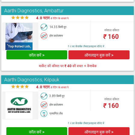
Aarthi Diagnostics, Ambattur
★
★
★
★
★
4.0 स्टार
4 रेटिंग के आधार पे
14.35 किमी दूर
स्पेशल कीमत
₹
160
होम कलेक्शन
₹ 4 का कैशबैक लैब्सएडवाइजर वॉलेट में
कॉल करें >
ऑनलाइन बुक करें >
मार्केट की कीमत पर
₹ 40
की बचत + कैशबैक
Aarthi Diagnostics, Kilpauk
★
★
★
★
★
4.0 स्टार
4 रेटिंग के आधार पे
3.89 किमी दूर
स्पेशल कीमत
₹
160
होम कलेक्शन
प्रमाणित लैब
₹ 4 का कैशबैक लैब्सएडवाइजर वॉलेट में
कॉल करें >
ऑनलाइन बुक करें >