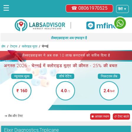
☰
☎ 08061970525
हिंदी ▼
|
लैब्सएडवाइजर अब एम्फाइन है
होम
टेस्ट्स
क्लोराइड मूत्र
चेन्नई
लैब्सएडवाइजर ने अब तक 10 लाख कस्टमर्स को सर्विस दिया है
अगस्त 2026 -
चेन्नई में क्लोराइड मूत्र
की कीमत - 25% की बचत
न्यूनतम मूल्य
शीर्ष रेटिंग
निकटतम लैब
₹ 160
4.0
2.4
/5
किमी
➜ लैब और टेस्ट
◉ आपका स्थान
↺ टेस्ट बदले
Elixir Diagnostics,Triplicane