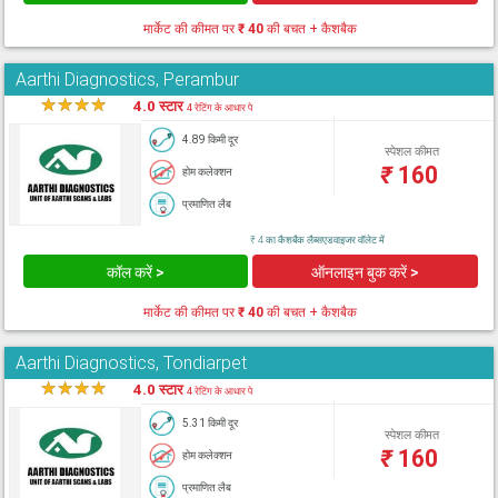
मार्केट की कीमत पर
₹ 40
की बचत + कैशबैक
Aarthi Diagnostics, Perambur
★
★
★
★
★
4.0 स्टार
4 रेटिंग के आधार पे
4.89 किमी दूर
स्पेशल कीमत
₹
160
होम कलेक्शन
प्रमाणित लैब
₹ 4 का कैशबैक लैब्सएडवाइजर वॉलेट में
कॉल करें >
ऑनलाइन बुक करें >
मार्केट की कीमत पर
₹ 40
की बचत + कैशबैक
Aarthi Diagnostics, Tondiarpet
★
★
★
★
★
4.0 स्टार
4 रेटिंग के आधार पे
5.31 किमी दूर
स्पेशल कीमत
₹
160
होम कलेक्शन
प्रमाणित लैब