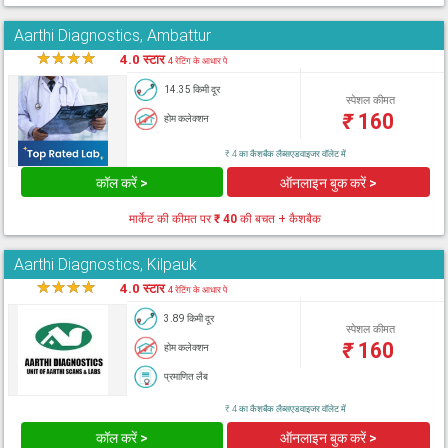
Aarthi Diagnostics, Ambattur
★
★
★
★
★
4.0 स्टार
4 रेटिंग के आधार पे
14.35 किमी दूर
स्पेशल कीमत
₹
160
होम कलेक्शन
₹ 4 का कैशबैक लैब्सएडवाइजर वॉलेट में
कॉल करें >
ऑनलाइन बुक करें >
मार्केट की कीमत पर
₹ 40
की बचत + कैशबैक
Aarthi Diagnostics, Kilpauk
★
★
★
★
★
4.0 स्टार
4 रेटिंग के आधार पे
3.89 किमी दूर
स्पेशल कीमत
₹
160
होम कलेक्शन
प्रमाणित लैब
₹ 4 का कैशबैक लैब्सएडवाइजर वॉलेट में
कॉल करें >
ऑनलाइन बुक करें >