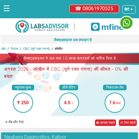
☰
☎ 08061970525
हिंदी ▼
|
लैब्सएडवाइजर अब एम्फाइन है
होम
टेस्ट्स
CBC (पूर्ण रक्त गणना)
कोचीन
लैब्सएडवाइजर ने अब तक 10 लाख कस्टमर्स को सर्विस दिया है
अगस्त 2026 -
कोचीन में CBC (पूर्ण रक्त गणना)
की कीमत - 0% की
बचत
न्यूनतम मूल्य
शीर्ष रेटिंग
निकटतम लैब
₹ 250
4.0
7.6
/5
किमी
➜ लैब और टेस्ट
◉ आपका स्थान
↺ टेस्ट बदले
Neuberg Diagnostics, Kaloor