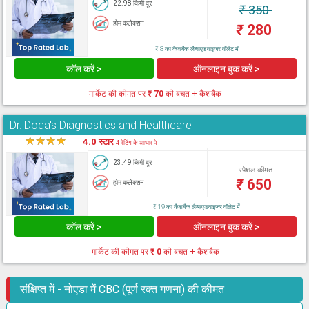
22.98 किमी दूर
₹
350
होम कलेक्शन
₹
280
₹ 8 का कैशबैक लैब्सएडवाइजर वॉलेट में
कॉल करें >
ऑनलाइन बुक करें >
मार्केट की कीमत पर
₹ 70
की बचत + कैशबैक
Dr. Doda's Diagnostics and Healthcare
★
★
★
★
★
4.0 स्टार
4 रेटिंग के आधार पे
23.49 किमी दूर
स्पेशल कीमत
₹
650
होम कलेक्शन
₹ 19 का कैशबैक लैब्सएडवाइजर वॉलेट में
कॉल करें >
ऑनलाइन बुक करें >
मार्केट की कीमत पर
₹ 0
की बचत + कैशबैक
संक्षिप्त में - नोएडा में CBC (पूर्ण रक्त गणना) की कीमत