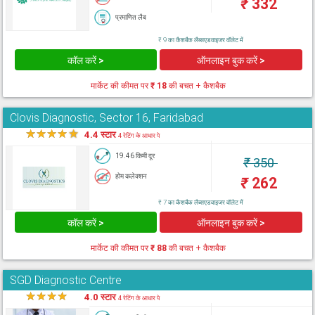
₹
332
प्रमाणित लैब
₹ 9 का कैशबैक लैब्सएडवाइजर वॉलेट में
कॉल करें >
ऑनलाइन बुक करें >
मार्केट की कीमत पर
₹ 18
की बचत + कैशबैक
Clovis Diagnostic, Sector 16, Faridabad
★
★
★
★
★
4.4 स्टार
4 रेटिंग के आधार पे
19.46 किमी दूर
₹
350
होम कलेक्शन
₹
262
₹ 7 का कैशबैक लैब्सएडवाइजर वॉलेट में
कॉल करें >
ऑनलाइन बुक करें >
मार्केट की कीमत पर
₹ 88
की बचत + कैशबैक
SGD Diagnostic Centre
★
★
★
★
★
4.0 स्टार
4 रेटिंग के आधार पे