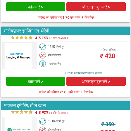
कॉल करें >
ऑनलाइन बुक करें >
मार्केट की कीमत पर
₹ 70
की बचत + कैशबैक
मोलेक्यूलर इमेजिंग एंड थेरेपी
★
★
★
★
★
4.5 स्टार
26 रेटिंग के आधार पे
17.83 किमी दूर
स्पेशल कीमत
₹
420
होम कलेक्शन
प्रमाणित लैब
₹ 12 का कैशबैक लैब्सएडवाइजर वॉलेट में
कॉल करें >
ऑनलाइन बुक करें >
मार्केट की कीमत पर
₹ 0
की बचत + कैशबैक
महाजन इमेजिंग, हौज खास
★
★
★
★
★
4.8 स्टार
82 रेटिंग के आधार पे
18.86 किमी दूर
₹
350
होम कलेक्शन