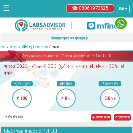
☰
☎ 08061970525
हिंदी ▼
|
लैब्सएडवाइजर अब एम्फाइन है
होम
टेस्ट्स
CBC (पूर्ण रक्त गणना)
नोएडा
लैब्सएडवाइजर ने अब तक 10 लाख कस्टमर्स को सर्विस दिया है
अगस्त 2026 -
नोएडा में CBC (पूर्ण रक्त गणना)
की कीमत - 50% की
बचत
न्यूनतम मूल्य
शीर्ष रेटिंग
निकटतम लैब
₹ 108
4.8
5.8
/5
किमी
➜ लैब और टेस्ट
◉ आपका स्थान
↺ टेस्ट बदले
Medimaa Imaging Pvt Ltd