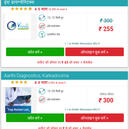
वृंदा डायग्नोस्टिक्स
★
★
★
★
★
4.5 स्टार
18 रेटिंग के आधार पे
15.13 किमी दूर
₹
300
होम कलेक्शन
₹
255
प्रमाणित लैब
₹ 7 का कैशबैक लैब्सएडवाइजर वॉलेट में
कॉल करें >
ऑनलाइन बुक करें >
मार्केट की कीमत पर
₹ 45
की बचत + कैशबैक
Aarthi Diagnostics, Karkadooma
★
★
★
★
★
4.0 स्टार
4 रेटिंग के आधार पे
15.38 किमी दूर
स्पेशल कीमत
₹
300
होम कलेक्शन
₹ 9 का कैशबैक लैब्सएडवाइजर वॉलेट में
कॉल करें >
ऑनलाइन बुक करें >
मार्केट की कीमत पर
₹ 0
की बचत + कैशबैक