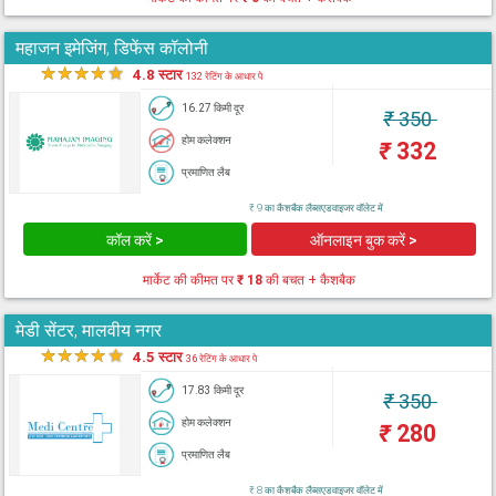
महाजन इमेजिंग, डिफेंस कॉलोनी
★
★
★
★
★
4.8 स्टार
132 रेटिंग के आधार पे
16.27 किमी दूर
₹
350
होम कलेक्शन
₹
332
प्रमाणित लैब
₹ 9 का कैशबैक लैब्सएडवाइजर वॉलेट में
कॉल करें >
ऑनलाइन बुक करें >
मार्केट की कीमत पर
₹ 18
की बचत + कैशबैक
मेडी सेंटर, मालवीय नगर
★
★
★
★
★
4.5 स्टार
36 रेटिंग के आधार पे
17.83 किमी दूर
₹
350
होम कलेक्शन
₹
280
प्रमाणित लैब
₹ 8 का कैशबैक लैब्सएडवाइजर वॉलेट में