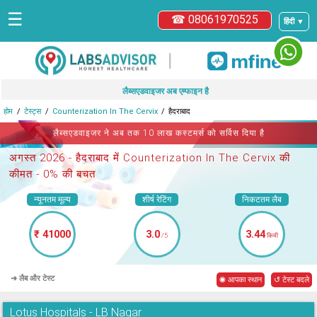
☰
☎ 08061970525
हिंदी ▼
|
लैब्सएडवाइजर अब एम्फाइन है
होम
टेस्ट्स
Counterization In The Cervix
हैदराबाद
लैब्सएडवाइजर ने अब तक 10 लाख कस्टमर्स को सर्विस दिया है
अगस्त 2026 -
हैदराबाद में Counterization In The Cervix
की
कीमत - 0% की बचत
न्यूनतम मूल्य
शीर्ष रेटिंग
निकटतम लैब
₹ 41000
3.0
3.44
/5
किमी
➜ लैब और टेस्ट
◉ आपका स्थान
↺ टेस्ट बदले
Lotus Hospitals - LB Nagar