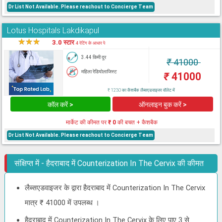
Dr List Not Available. Please reachout to Concierge Team
Lotus Hospitals Lakdikapul
★
★
★
★
3.0 स्टार
4 रेटिंग के आधार पे
3.44 किमी दूर
₹
41000
महिला रेडियोलाजिस्ट
₹
41000
₹ 1230 का कैशबैक लैब्सएडवाइजर वॉलेट में
कॉल करें >
ऑनलाइन बुक करें >
मार्केट की कीमत पर
₹ 0
की बचत + कैशबैक
Dr List Not Available. Please reachout to Concierge Team
संक्षिप्त में - हैदराबाद में Counterization In The Cervix की कीमत
लैब्सएडवाइजर के द्वारा हैदराबाद में Counterization In The Cervix
मात्र ₹ 41000 में उपलब्ध ।
हैदराबाद में Counterization In The Cervix के लिए पाए 3 से