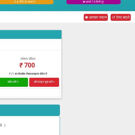
4 ★ रेटिंग के आधार पे
◉ आपसे 7.6 किमी दूर
◉ आपका स्थान
↺ टेस्ट बदले
स्पेशल कीमत
₹
700
₹ 21 का कैशबैक लैब्सएडवाइजर वॉलेट में
कॉल करें >
ऑनलाइन बुक करें >
्ध ।