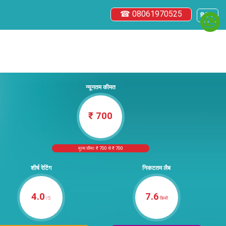
☎ 08061970525
हिंदी ▼
न्यूनतम कीमत
₹ 700
मूल्य सीमा: ₹ 700 से ₹ 700
शीर्ष रेटिंग
निकटतम लैब
4.0
7.6
/5
किमी