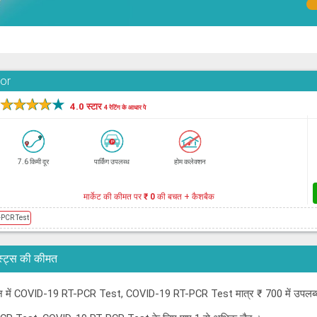
oor
★
★
★
★
★
4.0 स्टार
4 रेटिंग के आधार पे
7.6 किमी दूर
पार्किंग उपलब्ध
होम कलेक्शन
मार्केट की कीमत पर
₹ 0
की बचत + कैशबैक
-PCR Test
टेस्ट्स की कीमत
ोचीन में COVID-19 RT-PCR Test, COVID-19 RT-PCR Test मात्र ₹ 700 में उपलब