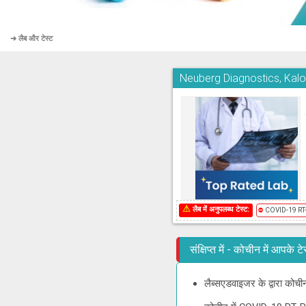
➜ लैब और टेस्ट
Neuberg Diagnostics, Kal
⚠
लैब में अनुपलब्ध टेस्ट:
⛔
COVID-19 RT
संक्षिप्त में - कोचीन में आपके 
लैब्सएडवाइजर के द्वारा क