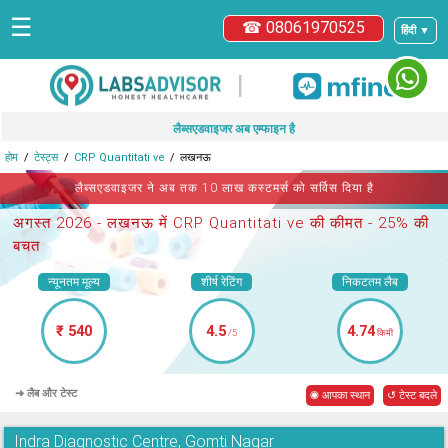
☰
☎ 08061970525
हिंदी ▼
|
लैब्सएडवाइजर अब एम्फाइन है
होम
टेस्ट्स
CRP Quantitati ve
लखनऊ
लैब्सएडवाइजर ने अब तक 10 लाख कस्टमर्स को सर्विस दिया है
अगस्त 2026 -
लखनऊ में CRP Quantitati ve
की कीमत - 25% की
बचत
न्यूनतम मूल्य
शीर्ष रेटिंग
निकटतम लैब
₹ 540
4.5
4.74
/5
किमी
➜ लैब और टेस्ट
◉ आपका स्थान
↺ टेस्ट बदले
Indra Diagnostic Centre, Gomti Nagar