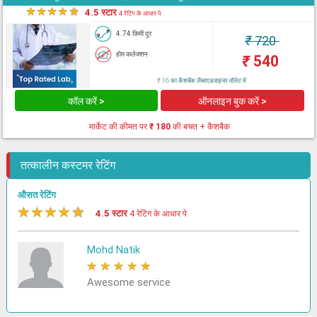
★
★
★
★
★
4.5 स्टार
4 रेटिंग के आधार पे
4.74 किमी दूर
₹
720
होम कलेक्शन
₹
540
₹ 16 का कैशबैक लैब्सएडवाइजर वॉलेट में
कॉल करें >
ऑनलाइन बुक करें >
मार्केट की कीमत पर
₹ 180
की बचत + कैशबैक
तत्कालीन कस्टमर रेटिंग
औसत रेटिंग
★
★
★
★
★
4.5 स्टार
4 रेटिंग के आधार पे
Mohd Natik
★
★
★
★
★
Awesome service