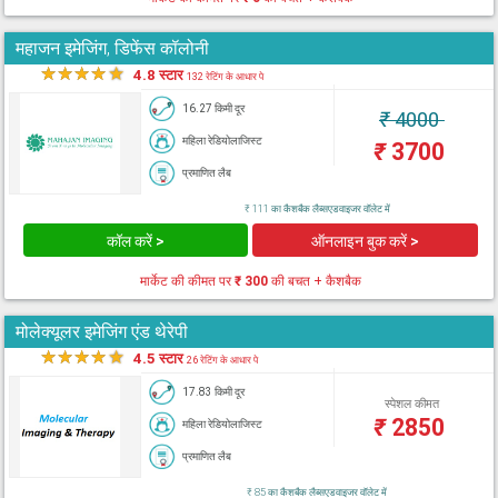
महाजन इमेजिंग, डिफेंस कॉलोनी
★
★
★
★
★
4.8 स्टार
132 रेटिंग के आधार पे
16.27 किमी दूर
₹
4000
महिला रेडियोलाजिस्ट
₹
3700
प्रमाणित लैब
₹ 111 का कैशबैक लैब्सएडवाइजर वॉलेट में
कॉल करें >
ऑनलाइन बुक करें >
मार्केट की कीमत पर
₹ 300
की बचत + कैशबैक
मोलेक्यूलर इमेजिंग एंड थेरेपी
★
★
★
★
★
4.5 स्टार
26 रेटिंग के आधार पे
17.83 किमी दूर
स्पेशल कीमत
₹
2850
महिला रेडियोलाजिस्ट
प्रमाणित लैब
₹ 85 का कैशबैक लैब्सएडवाइजर वॉलेट में