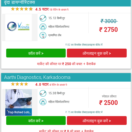
वृंदा डायग्नोस्टिक्स
★
★
★
★
★
4.5 स्टार
18 रेटिंग के आधार पे
15.13 किमी दूर
₹
3000
महिला रेडियोलाजिस्ट
₹
2750
प्रमाणित लैब
₹ 82 का कैशबैक लैब्सएडवाइजर वॉलेट में
कॉल करें >
ऑनलाइन बुक करें >
मार्केट की कीमत पर
₹ 250
की बचत + कैशबैक
Aarthi Diagnostics, Karkadooma
★
★
★
★
★
4.0 स्टार
4 रेटिंग के आधार पे
15.38 किमी दूर
स्पेशल कीमत
₹
2500
महिला रेडियोलाजिस्ट
₹ 75 का कैशबैक लैब्सएडवाइजर वॉलेट में
कॉल करें >
ऑनलाइन बुक करें >
मार्केट की कीमत पर
₹ 0
की बचत + कैशबैक