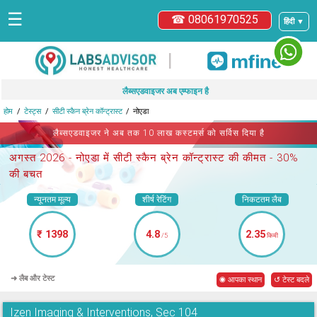
☰
☎ 08061970525
हिंदी ▼
|
लैब्सएडवाइजर अब एम्फाइन है
होम
टेस्ट्स
सीटी स्कैन ब्रेन कॉन्ट्रास्ट
नोएडा
लैब्सएडवाइजर ने अब तक 10 लाख कस्टमर्स को सर्विस दिया है
अगस्त 2026 -
नोएडा में सीटी स्कैन ब्रेन कॉन्ट्रास्ट
की कीमत - 30%
की बचत
न्यूनतम मूल्य
शीर्ष रेटिंग
निकटतम लैब
₹ 1398
4.8
2.35
/5
किमी
➜ लैब और टेस्ट
◉ आपका स्थान
↺ टेस्ट बदले
Izen Imaging & Interventions, Sec 104