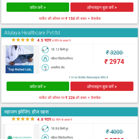
कॉल करें >
ऑनलाइन बुक करें >
मार्केट की कीमत पर
₹ 150
की बचत + कैशबैक
Atulaya Healthcare Pvt.ltd
★
★
★
★
★
4.5 स्टार
4 रेटिंग के आधार पे
18.12 किमी दूर
₹
3200
महिला रेडियोलाजिस्ट
₹
2974
प्रमाणित लैब
₹ 89 का कैशबैक लैब्सएडवाइजर वॉलेट में
कॉल करें >
ऑनलाइन बुक करें >
मार्केट की कीमत पर
₹ 226
की बचत + कैशबैक
महाजन इमेजिंग, हौज खास
★
★
★
★
★
4.8 स्टार
82 रेटिंग के आधार पे
18.86 किमी दूर
₹
4000
महिला रेडियोलाजिस्ट