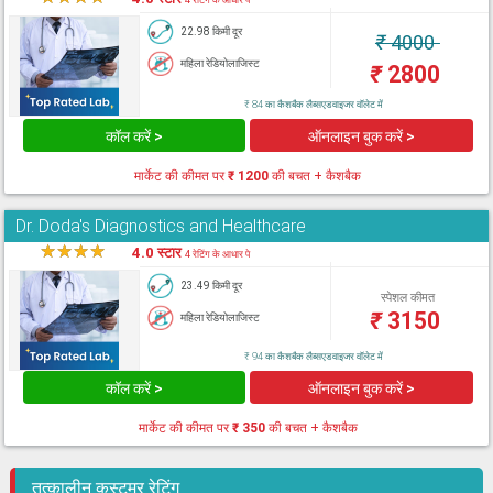
22.98 किमी दूर
₹
4000
महिला रेडियोलाजिस्ट
₹
2800
₹ 84 का कैशबैक लैब्सएडवाइजर वॉलेट में
कॉल करें >
ऑनलाइन बुक करें >
मार्केट की कीमत पर
₹ 1200
की बचत + कैशबैक
Dr. Doda's Diagnostics and Healthcare
★
★
★
★
★
4.0 स्टार
4 रेटिंग के आधार पे
23.49 किमी दूर
स्पेशल कीमत
₹
3150
महिला रेडियोलाजिस्ट
₹ 94 का कैशबैक लैब्सएडवाइजर वॉलेट में
कॉल करें >
ऑनलाइन बुक करें >
मार्केट की कीमत पर
₹ 350
की बचत + कैशबैक
तत्कालीन कस्टमर रेटिंग