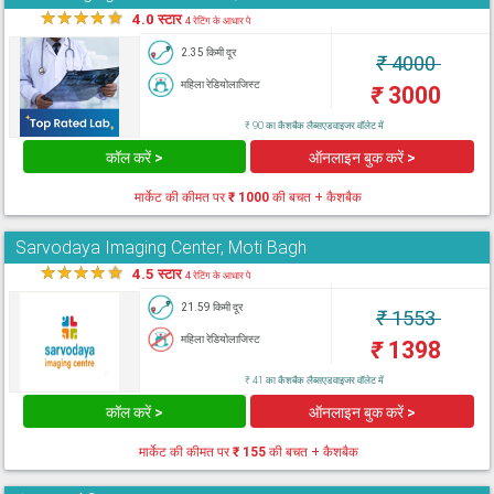
★
★
★
★
★
4.0 स्टार
4 रेटिंग के आधार पे
2.35 किमी दूर
₹
4000
महिला रेडियोलाजिस्ट
₹
3000
₹ 90 का कैशबैक लैब्सएडवाइजर वॉलेट में
कॉल करें >
ऑनलाइन बुक करें >
मार्केट की कीमत पर
₹ 1000
की बचत + कैशबैक
Sarvodaya Imaging Center, Moti Bagh
★
★
★
★
★
4.5 स्टार
4 रेटिंग के आधार पे
21.59 किमी दूर
₹
1553
महिला रेडियोलाजिस्ट
₹
1398
₹ 41 का कैशबैक लैब्सएडवाइजर वॉलेट में
कॉल करें >
ऑनलाइन बुक करें >
मार्केट की कीमत पर
₹ 155
की बचत + कैशबैक