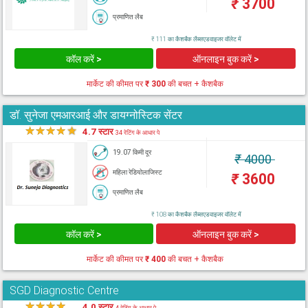
₹
3700
प्रमाणित लैब
₹ 111 का कैशबैक लैब्सएडवाइजर वॉलेट में
कॉल करें >
ऑनलाइन बुक करें >
मार्केट की कीमत पर
₹ 300
की बचत + कैशबैक
डॉ. सुनेजा एमआरआई और डायग्नोस्टिक सेंटर
★
★
★
★
★
4.7 स्टार
34 रेटिंग के आधार पे
19.07 किमी दूर
₹
4000
महिला रेडियोलाजिस्ट
₹
3600
प्रमाणित लैब
₹ 108 का कैशबैक लैब्सएडवाइजर वॉलेट में
कॉल करें >
ऑनलाइन बुक करें >
मार्केट की कीमत पर
₹ 400
की बचत + कैशबैक
SGD Diagnostic Centre
★
★
★
★
★
4.0 स्टार
4 रेटिंग के आधार पे