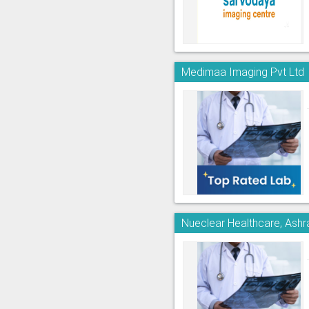
Medimaa Imaging Pvt Ltd
Nueclear Healthcare, Ash