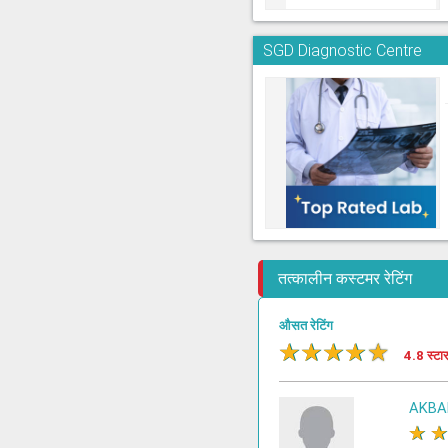
SGD Diagnostic Centre
तत्कालीन कस्टमर रेटिंग
औसत रेटिंग
★
★
★
★
★
4.8 स्टा
AKBA
★