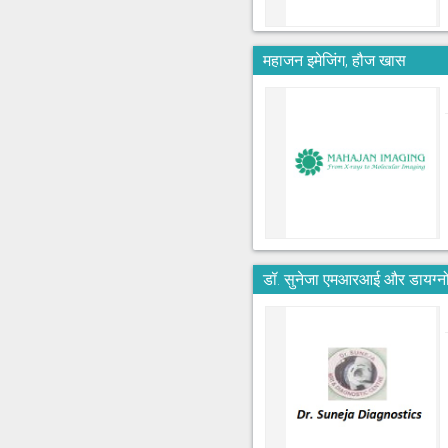
महाजन इमेजिंग, हौज खास
डॉ. सुनेजा एमआरआई और डायग्नो