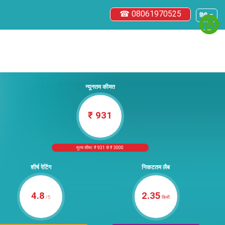
☎ 08061970525
हिंदी ▼
न्यूनतम कीमत
₹ 931
मूल्य सीमा: ₹ 931 से ₹ 3000
शीर्ष रेटिंग
निकटतम लैब
4.8
2.35
/5
किमी