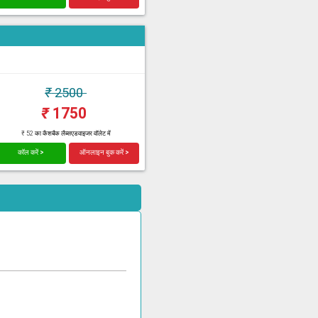
₹
2500
₹
1750
₹ 52 का कैशबैक लैब्सएडवाइजर वॉलेट में
कॉल करें >
ऑनलाइन बुक करें >