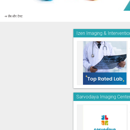
➜ लैब और टेस्ट
Izen Imaging & Interventi
Sarvodaya Imaging Center