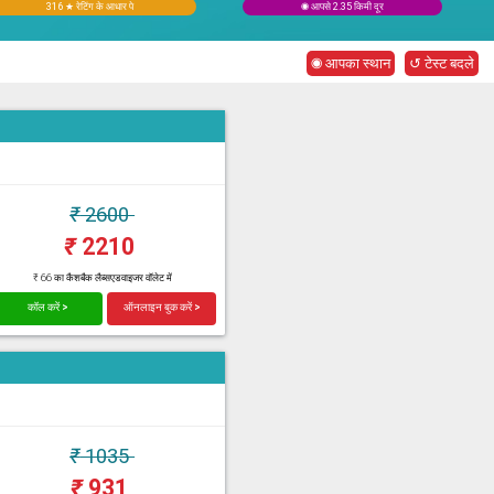
316 ★ रेटिंग के आधार पे
◉ आपसे 2.35 किमी दूर
◉ आपका स्थान
↺ टेस्ट बदले
₹
2600
₹
2210
₹ 66 का कैशबैक लैब्सएडवाइजर वॉलेट में
कॉल करें >
ऑनलाइन बुक करें >
₹
1035
₹
931