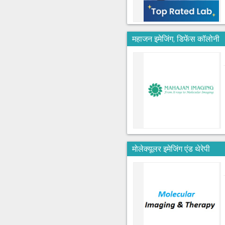
महाजन इमेजिंग, डिफेंस कॉलोनी
मोलेक्यूलर इमेजिंग एंड थेरेपी