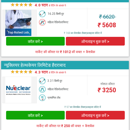
★
★
★
★
★
4.0 स्टार
4 रेटिंग के आधार पे
16.25 किमी दूर
₹
6620
महिला रेडियोलाजिस्ट
₹
5608
₹ 168 का कैशबैक लैब्सएडवाइजर वॉलेट में
कॉल करें >
ऑनलाइन बुक करें >
मार्केट की कीमत पर
₹ 1012
की बचत + कैशबैक
न्यूक्लियर हेल्थकेयर लिमिटेड हैदराबाद
★
★
★
★
★
4.3 स्टार
4 रेटिंग के आधार पे
3.31 किमी दूर
स्पेशल कीमत
₹
3250
महिला रेडियोलाजिस्ट
प्रमाणित लैब
₹ 97 का कैशबैक लैब्सएडवाइजर वॉलेट में
कॉल करें >
ऑनलाइन बुक करें >
मार्केट की कीमत पर
₹ 250
की बचत + कैशबैक