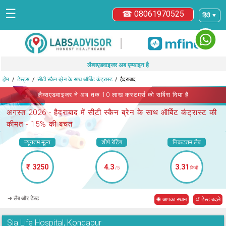
☰
☎ 08061970525
हिंदी ▼
|
लैब्सएडवाइजर अब एम्फाइन है
होम
टेस्ट्स
सीटी स्कैन ब्रेन के साथ ऑर्बिट कंट्रास्ट
हैदराबाद
लैब्सएडवाइजर ने अब तक 10 लाख कस्टमर्स को सर्विस दिया है
अगस्त 2026 -
हैदराबाद में सीटी स्कैन ब्रेन के साथ ऑर्बिट कंट्रास्ट
की
कीमत - 15% की बचत
न्यूनतम मूल्य
शीर्ष रेटिंग
निकटतम लैब
₹ 3250
4.3
3.31
/5
किमी
➜ लैब और टेस्ट
◉ आपका स्थान
↺ टेस्ट बदले
Sia Life Hospital, Kondapur