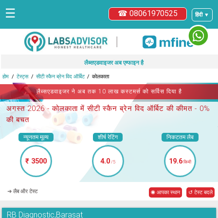
☰
☎ 08061970525
हिंदी ▼
|
लैब्सएडवाइजर अब एम्फाइन है
होम
टेस्ट्स
सीटी स्कैन ब्रेन विद ऑर्बिट
कोलकाता
लैब्सएडवाइजर ने अब तक 10 लाख कस्टमर्स को सर्विस दिया है
अगस्त 2026 -
कोलकाता में सीटी स्कैन ब्रेन विद ऑर्बिट
की कीमत - 0%
की बचत
न्यूनतम मूल्य
शीर्ष रेटिंग
निकटतम लैब
₹ 3500
4.0
19.6
/5
किमी
➜ लैब और टेस्ट
◉ आपका स्थान
↺ टेस्ट बदले
RB Diagnostic,Barasat