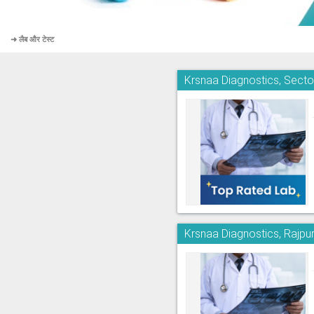
➜ लैब और टेस्ट
Krsnaa Diagnostics, Secto
Krsnaa Diagnostics, Rajpu