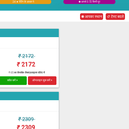
24 ★ रेटिंग के आधार पे
◉ आपसे 3.72 किमी दूर
◉ आपका स्थान
↺ टेस्ट बदले
₹
2172
₹
2172
₹ 65 का कैशबैक लैब्सएडवाइजर वॉलेट में
कॉल करें >
ऑनलाइन बुक करें >
₹
2309
₹
2309