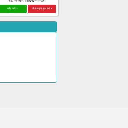
₹ 69 का कैशबैक लैब्सएडवाइजर वॉलेट में
कॉल करें >
ऑनलाइन बुक करें >