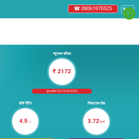
☎ 08061970525
हिंदी ▼
न्यूनतम कीमत
₹ 2172
मूल्य सीमा: ₹ 2172 से ₹ 3193
शीर्ष रेटिंग
निकटतम लैब
4.5
3.72
/5
किमी