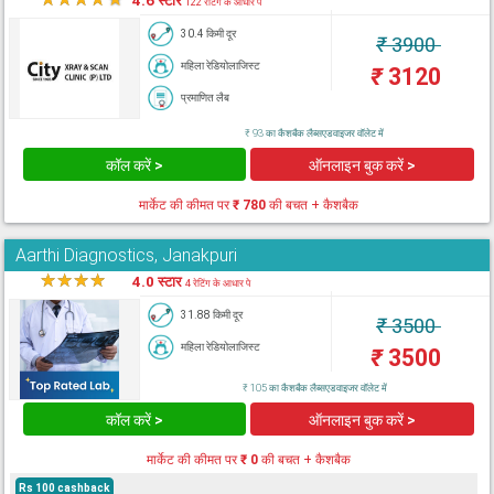
4.6 स्टार
122 रेटिंग के आधार पे
30.4 किमी दूर
₹
3900
महिला रेडियोलाजिस्ट
₹
3120
प्रमाणित लैब
₹ 93 का कैशबैक लैब्सएडवाइजर वॉलेट में
कॉल करें >
ऑनलाइन बुक करें >
मार्केट की कीमत पर
₹ 780
की बचत + कैशबैक
Aarthi Diagnostics, Janakpuri
★
★
★
★
★
4.0 स्टार
4 रेटिंग के आधार पे
31.88 किमी दूर
₹
3500
महिला रेडियोलाजिस्ट
₹
3500
₹ 105 का कैशबैक लैब्सएडवाइजर वॉलेट में
कॉल करें >
ऑनलाइन बुक करें >
मार्केट की कीमत पर
₹ 0
की बचत + कैशबैक
Rs 100 cashback