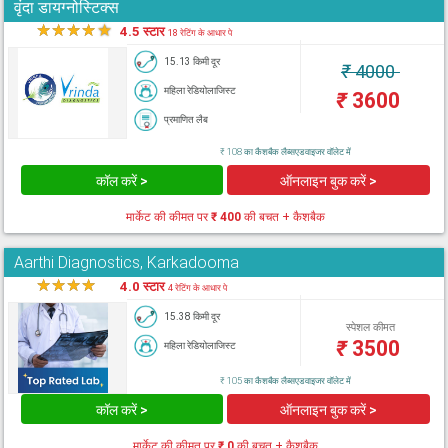
वृंदा डायग्नोस्टिक्स
★
★
★
★
★
4.5 स्टार
18 रेटिंग के आधार पे
15.13 किमी दूर
₹
4000
महिला रेडियोलाजिस्ट
₹
3600
प्रमाणित लैब
₹ 108 का कैशबैक लैब्सएडवाइजर वॉलेट में
कॉल करें >
ऑनलाइन बुक करें >
मार्केट की कीमत पर
₹ 400
की बचत + कैशबैक
Aarthi Diagnostics, Karkadooma
★
★
★
★
★
4.0 स्टार
4 रेटिंग के आधार पे
15.38 किमी दूर
स्पेशल कीमत
₹
3500
महिला रेडियोलाजिस्ट
₹ 105 का कैशबैक लैब्सएडवाइजर वॉलेट में
कॉल करें >
ऑनलाइन बुक करें >
मार्केट की कीमत पर
₹ 0
की बचत + कैशबैक