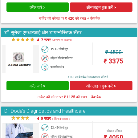
कॉल करें >
ऑनलाइन बुक करें >
मार्केट की कीमत पर
₹ 420
की बचत + कैशबैक
डॉ. सुनेजा एमआरआई और डायग्नोस्टिक सेंटर
★
★
★
★
★
4.7 स्टार
34 रेटिंग के आधार पे
19.07 किमी दूर
₹
4500
महिला रेडियोलाजिस्ट
₹
3375
प्रमाणित लैब
₹ 101 का कैशबैक लैब्सएडवाइजर वॉलेट में
कॉल करें >
ऑनलाइन बुक करें >
मार्केट की कीमत पर
₹ 1125
की बचत + कैशबैक
Dr. Doda's Diagnostics and Healthcare
★
★
★
★
★
4.0 स्टार
4 रेटिंग के आधार पे
23.49 किमी दूर
स्पेशल कीमत
₹
4050
महिला रेडियोलाजिस्ट