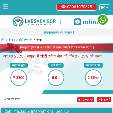
☰
☎ 08061970525
हिंदी ▼
|
लैब्सएडवाइजर अब एम्फाइन है
होम
टेस्ट्स
सीटी स्कैन लेग
नोएडा
लैब्सएडवाइजर ने अब तक 10 लाख कस्टमर्स को सर्विस दिया है
अगस्त 2026 -
नोएडा में सीटी स्कैन लेग
की कीमत - 25% की बचत
न्यूनतम मूल्य
शीर्ष रेटिंग
निकटतम लैब
₹ 2800
5.0
2.35
/5
किमी
➜ लैब और टेस्ट
◉ आपका स्थान
↺ टेस्ट बदले
Izen Imaging & Interventions, Sec 104