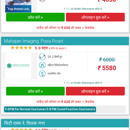
₹ 121 का कैशबैक लैब्सएडवाइजर वॉलेट में
कॉल करें >
ऑनलाइन बुक करें >
मार्केट की कीमत पर
₹ 450
की बचत + कैशबैक
Mahajan Imaging, Pusa Road
★
★
★
★
★
5.0 स्टार
4 रेटिंग के आधार पे
24.2 किमी दूर
₹
6000
महिला रेडियोलाजिस्ट
₹
5580
प्रमाणित लैब
₹ 167 का कैशबैक लैब्सएडवाइजर वॉलेट में
कॉल करें >
ऑनलाइन बुक करें >
मार्केट की कीमत पर
₹ 420
की बचत + कैशबैक
9-5PM For Normal Customer 5-8 PM Covid Positive Customers
सिटी एक्स-रे, तिलक नगर
★
★
★
★
★