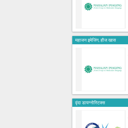
महाजन इमेजिंग, हौज खास
वृंदा डायग्नोस्टिक्स