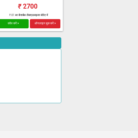
₹
2700
₹ 81 का कैशबैक लैब्सएडवाइजर वॉलेट में
कॉल करें >
ऑनलाइन बुक करें >