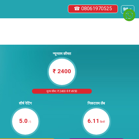
☎ 08061970525
हिंदी ▼
न्यूनतम कीमत
₹ 2400
मूल्य सीमा: ₹ 2400 से ₹ 4950
शीर्ष रेटिंग
निकटतम लैब
5.0
6.11
/5
किमी