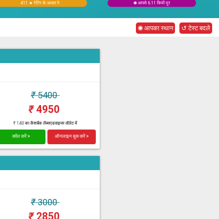
411 ★ रेटिंग के आधार पे
◉ आपसे 6.11 किमी दूर
◉ आपका स्थान
↺ टेस्ट बदले
₹
5400
₹
4950
₹ 148 का कैशबैक लैब्सएडवाइजर वॉलेट में
कॉल करें >
ऑनलाइन बुक करें >
₹
3000
₹
2850