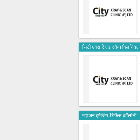
सिटी एक्स-रे एंड स्कैन क्लिनिक, द
महाजन इमेजिंग, डिफेंस कॉलोनी