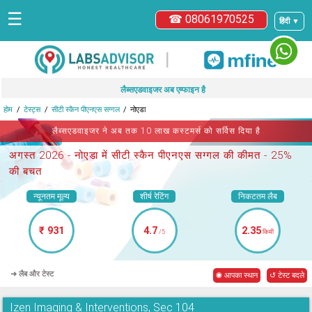
☰
☎ 08061970525
हिंदी ▼
|
लैब्सएडवाइजर अब एम्फाइन है
होम
टेस्ट्स
सीटी स्कैन पीएनएस सग्गल
नोएडा
लैब्सएडवाइजर ने अब तक 10 लाख कस्टमर्स को सर्विस दिया है
अगस्त 2026 -
नोएडा में सीटी स्कैन पीएनएस सग्गल
की कीमत - 25%
की बचत
न्यूनतम मूल्य
शीर्ष रेटिंग
निकटतम लैब
₹ 931
4.7
2.35
/5
किमी
➜ लैब और टेस्ट
◉ आपका स्थान
↺ टेस्ट बदले
Izen Imaging & Interventions, Sec 104