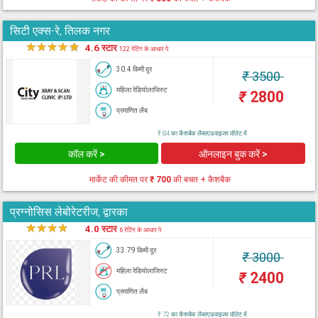
सिटी एक्स-रे, तिलक नगर
★
★
★
★
★
4.6 स्टार
122 रेटिंग के आधार पे
30.4 किमी दूर
₹
3500
महिला रेडियोलाजिस्ट
₹
2800
प्रमाणित लैब
₹ 84 का कैशबैक लैब्सएडवाइजर वॉलेट में
कॉल करें >
ऑनलाइन बुक करें >
मार्केट की कीमत पर
₹ 700
की बचत + कैशबैक
प्रग्नोसिस लेबोरेटरीज, द्वारका
★
★
★
★
★
4.0 स्टार
6 रेटिंग के आधार पे
33.79 किमी दूर
₹
3000
महिला रेडियोलाजिस्ट
₹
2400
प्रमाणित लैब
₹ 72 का कैशबैक लैब्सएडवाइजर वॉलेट में