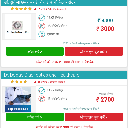
डॉ. सुनेजा एमआरआई और डायग्नोस्टिक सेंटर
★
★
★
★
★
4.7 स्टार
34 रेटिंग के आधार पे
19.07 किमी दूर
₹
4000
महिला रेडियोलाजिस्ट
₹
3000
प्रमाणित लैब
₹ 90 का कैशबैक लैब्सएडवाइजर वॉलेट में
कॉल करें >
ऑनलाइन बुक करें >
मार्केट की कीमत पर
₹ 1000
की बचत + कैशबैक
Dr. Doda's Diagnostics and Healthcare
★
★
★
★
★
4.0 स्टार
4 रेटिंग के आधार पे
23.49 किमी दूर
स्पेशल कीमत
₹
2700
महिला रेडियोलाजिस्ट
₹ 81 का कैशबैक लैब्सएडवाइजर वॉलेट में
कॉल करें >
ऑनलाइन बुक करें >
मार्केट की कीमत पर
₹ 300
की बचत + कैशबैक