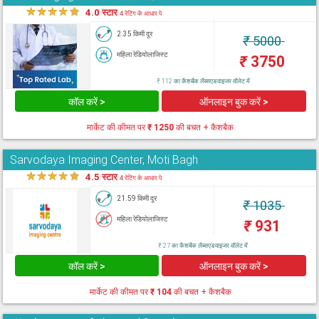
★
★
★
★
★
4.0 स्टार
4 रेटिंग के आधार पे
2.35 किमी दूर
₹
5000
महिला रेडियोलाजिस्ट
₹
3750
₹ 112 का कैशबैक लैब्सएडवाइजर वॉलेट में
कॉल करें >
ऑनलाइन बुक करें >
मार्केट की कीमत पर
₹ 1250
की बचत + कैशबैक
Sarvodaya Imaging Center, Moti Bagh
★
★
★
★
★
4.5 स्टार
4 रेटिंग के आधार पे
21.59 किमी दूर
₹
1035
महिला रेडियोलाजिस्ट
₹
931
₹ 27 का कैशबैक लैब्सएडवाइजर वॉलेट में
कॉल करें >
ऑनलाइन बुक करें >
मार्केट की कीमत पर
₹ 104
की बचत + कैशबैक