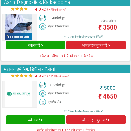
Aarthi Diagnostics, Karkadooma
★
★
★
★
★
4.0 स्टार
4 रेटिंग के आधार पे
15.38 किमी दूर
स्पेशल कीमत
₹
3500
महिला रेडियोलाजिस्ट
₹ 105 का कैशबैक लैब्सएडवाइजर वॉलेट में
कॉल करें >
ऑनलाइन बुक करें >
मार्केट की कीमत पर
₹ 0
की बचत + कैशबैक
महाजन इमेजिंग, डिफेंस कॉलोनी
★
★
★
★
★
4.8 स्टार
132 रेटिंग के आधार पे
16.27 किमी दूर
₹
5000
महिला रेडियोलाजिस्ट
₹
4650
प्रमाणित लैब
₹ 139 का कैशबैक लैब्सएडवाइजर वॉलेट में
कॉल करें >
ऑनलाइन बुक करें >
मार्केट की कीमत पर
₹ 350
की बचत + कैशबैक