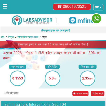
☰
☎ 08061970525
हिंदी ▼
|
लैब्सएडवाइजर अब एम्फाइन है
होम
टेस्ट्स
सीटी स्कैन स्पाइन लम्बर
नोएडा
लैब्सएडवाइजर ने अब तक 10 लाख कस्टमर्स को सर्विस दिया है
अगस्त 2026 -
नोएडा में सीटी स्कैन स्पाइन लम्बर
की कीमत - 30% की
बचत
न्यूनतम मूल्य
शीर्ष रेटिंग
निकटतम लैब
₹ 1553
5.0
2.35
/5
किमी
➜ लैब और टेस्ट
◉ आपका स्थान
↺ टेस्ट बदले
Izen Imaging & Interventions, Sec 104