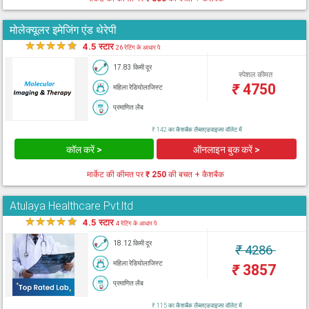
मोलेक्यूलर इमेजिंग एंड थेरेपी
★
★
★
★
★
4.5 स्टार
26 रेटिंग के आधार पे
17.83 किमी दूर
स्पेशल कीमत
₹
4750
महिला रेडियोलाजिस्ट
प्रमाणित लैब
₹ 142 का कैशबैक लैब्सएडवाइजर वॉलेट में
कॉल करें >
ऑनलाइन बुक करें >
मार्केट की कीमत पर
₹ 250
की बचत + कैशबैक
Atulaya Healthcare Pvt.ltd
★
★
★
★
★
4.5 स्टार
4 रेटिंग के आधार पे
18.12 किमी दूर
₹
4286
महिला रेडियोलाजिस्ट
₹
3857
प्रमाणित लैब
₹ 115 का कैशबैक लैब्सएडवाइजर वॉलेट में