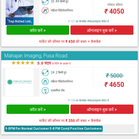
23.49 किमी दूर
स्पेशल कीमत
₹
4050
महिला रेडियोलाजिस्ट
₹ 121 का कैशबैक लैब्सएडवाइजर वॉलेट में
कॉल करें >
ऑनलाइन बुक करें >
मार्केट की कीमत पर
₹ 450
की बचत + कैशबैक
Mahajan Imaging, Pusa Road
★
★
★
★
★
5.0 स्टार
4 रेटिंग के आधार पे
24.2 किमी दूर
₹
5000
महिला रेडियोलाजिस्ट
₹
4650
प्रमाणित लैब
₹ 139 का कैशबैक लैब्सएडवाइजर वॉलेट में
कॉल करें >
ऑनलाइन बुक करें >
मार्केट की कीमत पर
₹ 350
की बचत + कैशबैक
9-5PM For Normal Customer 5-8 PM Covid Positive Customers