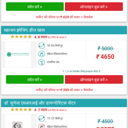
कॉल करें >
ऑनलाइन बुक करें >
मार्केट की कीमत पर
₹ 429
की बचत + कैशबैक
महाजन इमेजिंग, हौज खास
★
★
★
★
★
4.8 स्टार
82 रेटिंग के आधार पे
18.86 किमी दूर
₹
5000
महिला रेडियोलाजिस्ट
₹
4650
प्रमाणित लैब
₹ 139 का कैशबैक लैब्सएडवाइजर वॉलेट में
कॉल करें >
ऑनलाइन बुक करें >
मार्केट की कीमत पर
₹ 350
की बचत + कैशबैक
डॉ. सुनेजा एमआरआई और डायग्नोस्टिक सेंटर
★
★
★
★
★
4.7 स्टार
34 रेटिंग के आधार पे
19.07 किमी दूर
₹
4500
महिला रेडियोलाजिस्ट