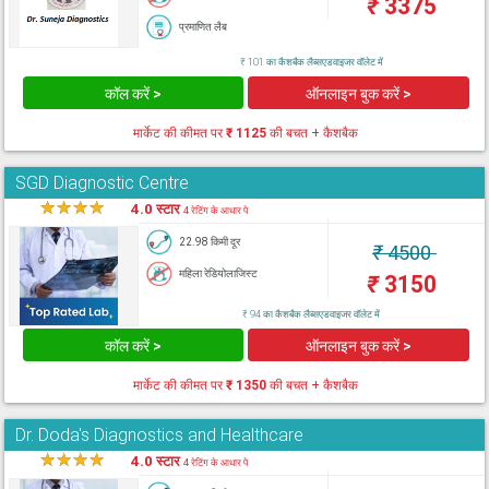
₹
3375
प्रमाणित लैब
₹ 101 का कैशबैक लैब्सएडवाइजर वॉलेट में
कॉल करें >
ऑनलाइन बुक करें >
मार्केट की कीमत पर
₹ 1125
की बचत + कैशबैक
SGD Diagnostic Centre
★
★
★
★
★
4.0 स्टार
4 रेटिंग के आधार पे
22.98 किमी दूर
₹
4500
महिला रेडियोलाजिस्ट
₹
3150
₹ 94 का कैशबैक लैब्सएडवाइजर वॉलेट में
कॉल करें >
ऑनलाइन बुक करें >
मार्केट की कीमत पर
₹ 1350
की बचत + कैशबैक
Dr. Doda's Diagnostics and Healthcare
★
★
★
★
★
4.0 स्टार
4 रेटिंग के आधार पे