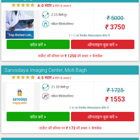
★
★
★
★
★
4.0 स्टार
4 रेटिंग के आधार पे
2.35 किमी दूर
₹
5000
महिला रेडियोलाजिस्ट
₹
3750
₹ 112 का कैशबैक लैब्सएडवाइजर वॉलेट में
कॉल करें >
ऑनलाइन बुक करें >
मार्केट की कीमत पर
₹ 1250
की बचत + कैशबैक
Sarvodaya Imaging Center, Moti Bagh
★
★
★
★
★
4.5 स्टार
4 रेटिंग के आधार पे
21.59 किमी दूर
₹
1725
महिला रेडियोलाजिस्ट
₹
1553
₹ 46 का कैशबैक लैब्सएडवाइजर वॉलेट में
कॉल करें >
ऑनलाइन बुक करें >
मार्केट की कीमत पर
₹ 172
की बचत + कैशबैक