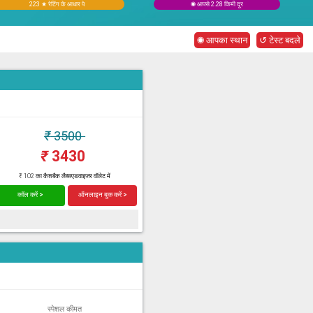
223 ★ रेटिंग के आधार पे
◉ आपसे 2.28 किमी दूर
◉ आपका स्थान
↺ टेस्ट बदले
₹
3500
₹
3430
₹ 102 का कैशबैक लैब्सएडवाइजर वॉलेट में
कॉल करें >
ऑनलाइन बुक करें >
स्पेशल कीमत