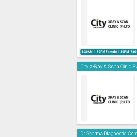
8:30AM-1:30PM Female 1:30PM-7:00
City X-Ray & Scan Clinic Pv
Dr Sharma Diagnostic Cent