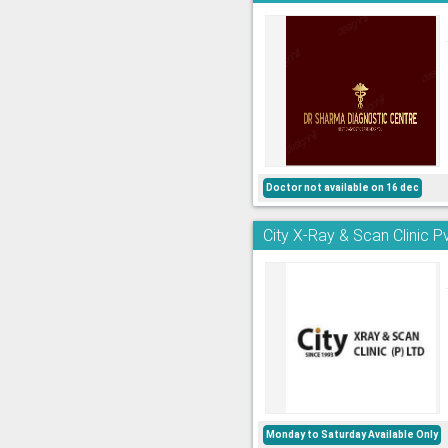
Doctor not available on 16 dec
City X-Ray & Scan Clinic Pv
Monday to Saturday Available Only