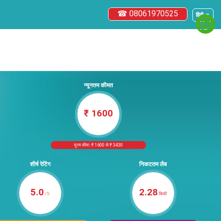
☎ 08061970525
हिंदी ▼
न्यूनतम कीमत
₹ 1600
मूल्य सीमा: ₹ 1600 से ₹ 3430
शीर्ष रेटिंग
निकटतम लैब
5.0
2.28
/5
किमी