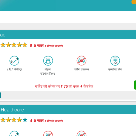
oad
★
★
★
★
★
5.0 स्टार
4 रेटिंग के आधार पे
9.87 किमी दूर
महिला
पार्किंग उपलब्ध
प्रमाणित लैब
रेडियोलाजिस्ट
मार्केट की कीमत पर
₹ 70
की बचत + कैशबैक
e
d Healthcare
★
★
★
★
★
4.0 स्टार
4 रेटिंग के आधार पे