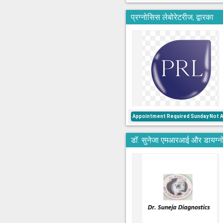
प्रग्नोसिस लेबोरेटरीज, द्वारका
Appointment Required Sunday Not A
डॉ. सुनेजा एमआरआई और डायग्नो