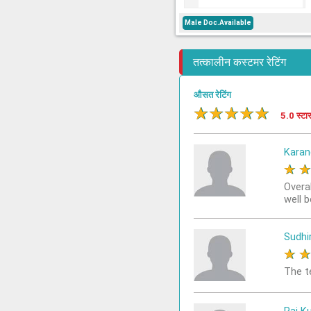
Male Doc.Available
तत्कालीन कस्टमर रेटिंग
औसत रेटिंग
★
★
★
★
★
5.0 स्टा
Karan
★
Overa
well 
Sudhi
★
The t