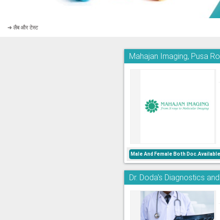
➜ लैब और टेस्ट
Mahajan Imaging, Pusa R
Male And Female Both Doc.Availabl
Dr. Doda's Diagnostics an