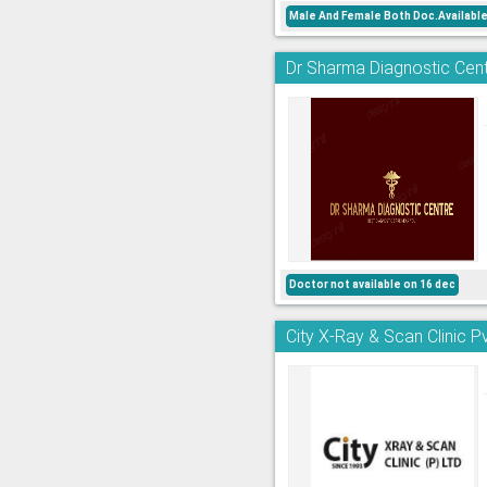
Male And Female Both Doc.Availabl
Dr Sharma Diagnostic Cent
Doctor not available on 16 dec
City X-Ray & Scan Clinic Pv