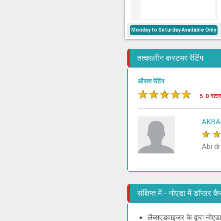
Monday to Saturday Available Only
तत्कालीन कस्टमर रेटिंग
औसत रेटिंग
★
★
★
★
★
5.0 स्टा
AKBA
★
Abi dr
संक्षिप्त में - नोएडा में डॉप्ल
लैब्सएडवाइजर के द्वारा नोएड