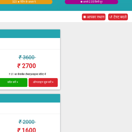
323 ★ रेटिंग के आधार पे
◉ आपसे 2.35 किमी दूर
◉ आपका स्थान
↺ टेस्ट बदले
₹
3600
₹
2700
₹ 81 का कैशबैक लैब्सएडवाइजर वॉलेट में
कॉल करें >
ऑनलाइन बुक करें >
₹
2000
₹
1600