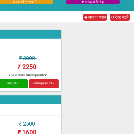
323 ★ रेटिंग के आधार पे
◉ आपसे 2.35 किमी दूर
◉ आपका स्थान
↺ टेस्ट बदले
₹
3000
₹
2250
₹ 67 का कैशबैक लैब्सएडवाइजर वॉलेट में
कॉल करें >
ऑनलाइन बुक करें >
₹
2500
₹
1600