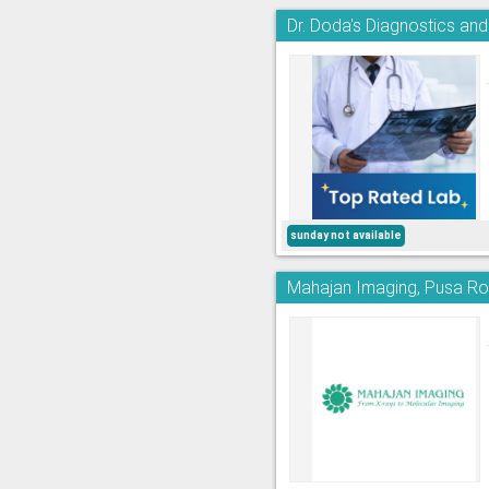
Dr. Doda's Diagnostics an
sunday not available
Mahajan Imaging, Pusa R