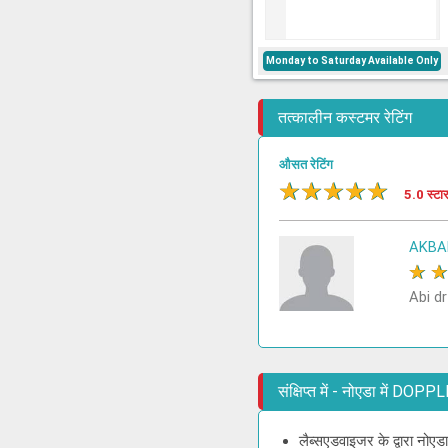
Monday to Saturday Available Only
तत्कालीन कस्टमर रेटिंग
औसत रेटिंग
★
★
★
★
★
5.0 स्टा
AKBA
★
Abi dr
संक्षिप्त में - नोएडा में DO
लैब्सएडवाइजर के द्वारा नोए