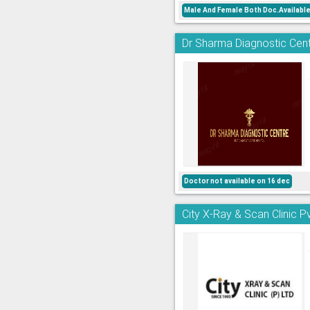
Male And Female Both Doc.Availabl
Dr Sharma Diagnostic Cent
Doctor not available on 16 dec
City X-Ray & Scan Clinic Pv