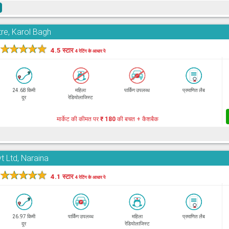
e
re, Karol Bagh
★
★
★
★
★
4.5 स्टार
4 रेटिंग के आधार पे
24.68 किमी
महिला
पार्किंग उपलब्ध
प्रमाणित लैब
दूर
रेडियोलाजिस्ट
मार्केट की कीमत पर
₹ 180
की बचत + कैशबैक
t Ltd, Naraina
★
★
★
★
★
4.1 स्टार
4 रेटिंग के आधार पे
26.97 किमी
पार्किंग उपलब्ध
महिला
प्रमाणित लैब
दूर
रेडियोलाजिस्ट