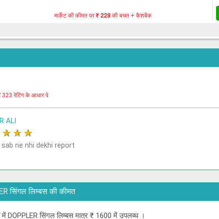
मार्केट की कीमत पर
₹ 228
की बचत + कैशबैक
र
323 रेटिंग के आधार पे
R ALI
★
★
★
★
 sab ne nhi dekhi report
PPLER सिंगल लिम्बस की कीमत
डा में DOPPLER सिंगल लिम्बस मात्र ₹ 1600 में उपलब्ध ।