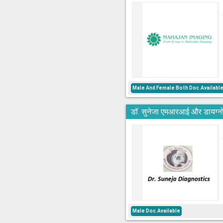
Male And Female Both Doc.Availabl
डॉ. सुनेजा एमआरआई और डायग्नो
Male Doc.Available