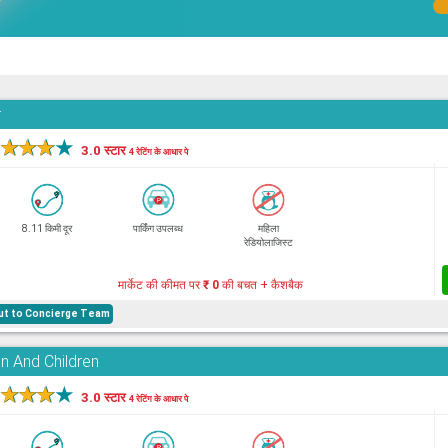
r
★
★
★
★
3.0 स्टार
4 रेटिंग के आधार पे
8.11 किमी दूर
पार्किंग उपलब्ध
महिला
रेडियोलाजिस्ट
मार्केट की कीमत पर
₹ 0
की बचत + कैशबैक
hout to Concierge Team
n And Children
★
★
★
★
3.0 स्टार
4 रेटिंग के आधार पे