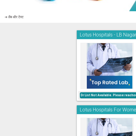
➜ लैब और टेस्ट
Lotus Hospitals - LB Naga
Dr List Not Available. Please reac
Lotus Hospitals For Wome