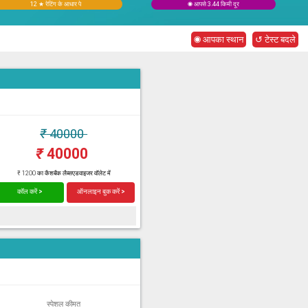
12 ★ रेटिंग के आधार पे
◉ आपसे 3.44 किमी दूर
◉ आपका स्थान
↺ टेस्ट बदले
₹
40000
₹
40000
₹ 1200 का कैशबैक लैब्सएडवाइजर वॉलेट में
कॉल करें >
ऑनलाइन बुक करें >
स्पेशल कीमत