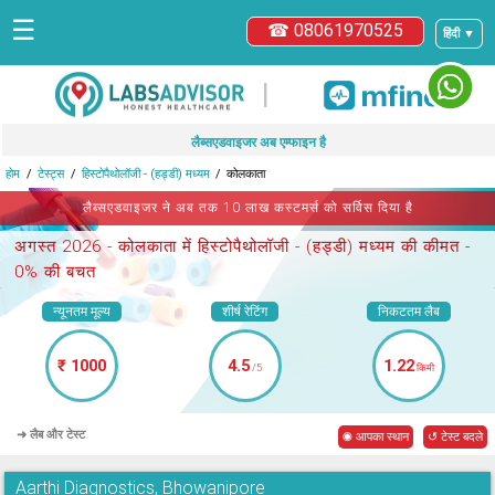
☰
☎ 08061970525
हिंदी ▼
|
लैब्सएडवाइजर अब एम्फाइन है
होम
टेस्ट्स
हिस्टोपैथोलॉजी - (हड्डी) मध्यम
कोलकाता
लैब्सएडवाइजर ने अब तक 10 लाख कस्टमर्स को सर्विस दिया है
अगस्त 2026 -
कोलकाता में हिस्टोपैथोलॉजी - (हड्डी) मध्यम
की कीमत -
0% की बचत
न्यूनतम मूल्य
शीर्ष रेटिंग
निकटतम लैब
₹ 1000
4.5
1.22
/5
किमी
➜ लैब और टेस्ट
◉ आपका स्थान
↺ टेस्ट बदले
Aarthi Diagnostics, Bhowanipore