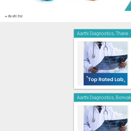
➜ लैब और टेस्ट
Aarthi Diagnostics, Thane
Aarthi Diagnostics, Borivali