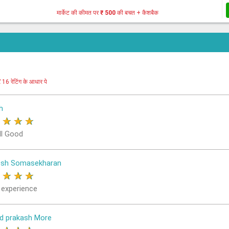
मार्केट की कीमत पर
₹ 500
की बचत + कैशबैक
र
16 रेटिंग के आधार पे
h
★
★
★
★
ll Good
osh Somasekharan
★
★
★
★
 experience
d prakash More