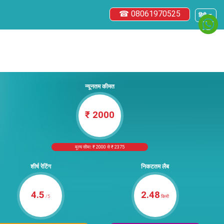
☎ 08061970525
हिंदी ▼
न्यूनतम कीमत
₹ 2000
मूल्य सीमा: ₹ 2000 से ₹ 2375
शीर्ष रेटिंग
निकटतम लैब
4.5
2.48
/5
किमी