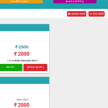
16 ★ रेटिंग के आधार पे
◉ आपसे 2.48 किमी दूर
◉ आपका स्थान
↺ टेस्ट बदले
₹
2500
₹
2000
₹ 60 का कैशबैक लैब्सएडवाइजर वॉलेट में
कॉल करें >
ऑनलाइन बुक करें >
स्पेशल कीमत
₹
2000