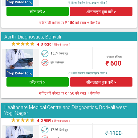
₹ 18 का कैशबैक लैब्सएडवाइजर वॉलेट में
कॉल करें >
ऑनलाइन बुक करें >
मार्केट की कीमत पर
₹ 150
की बचत + कैशबैक
Aarthi Diagnostics, Borivali
★
★
★
★
★
4.3 स्टार
4 रेटिंग के आधार पे
16.74 किमी दूर
स्पेशल कीमत
₹
600
होम कलेक्शन
₹ 18 का कैशबैक लैब्सएडवाइजर वॉलेट में
कॉल करें >
ऑनलाइन बुक करें >
मार्केट की कीमत पर
₹ 150
की बचत + कैशबैक
Healthcare Medical Centre and Diagnostics, Borivali west,
Yogi Nagar
★
★
★
★
★
4.2 स्टार
4 रेटिंग के आधार पे
17.93 किमी दूर
₹
1100