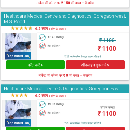
मार्केट की कीमत पर
₹ 150
की बचत + कैशबैक
Healthcare Medical Centre and Diagnostics, Goregaon west,
M.G. Road
★
★
★
★
★
4.2 स्टार
4 रेटिंग के आधार पे
10.48 किमी दूर
₹
1100
होम कलेक्शन
₹
1100
₹ 33 का कैशबैक लैब्सएडवाइजर वॉलेट में
कॉल करें >
ऑनलाइन बुक करें >
मार्केट की कीमत पर
₹ 0
की बचत + कैशबैक
Healthcare Medical Centre & Diagnostics, Goregaon East
★
★
★
★
★
4.0 स्टार
4 रेटिंग के आधार पे
13.81 किमी दूर
स्पेशल कीमत
₹
1100
होम कलेक्शन
₹ 33 का कैशबैक लैब्सएडवाइजर वॉलेट में