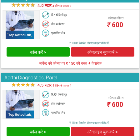
★
★
★
★
★
4.0 स्टार
4 रेटिंग के आधार पे
5.46 किमी दूर
स्पेशल कीमत
₹
600
होम कलेक्शन
प्रमाणित लैब
₹ 18 का कैशबैक लैब्सएडवाइजर वॉलेट में
कॉल करें >
ऑनलाइन बुक करें >
मार्केट की कीमत पर
₹ 150
की बचत + कैशबैक
Aarthi Diagnostics, Parel
★
★
★
★
★
4.5 स्टार
4 रेटिंग के आधार पे
9.04 किमी दूर
स्पेशल कीमत
₹
600
होम कलेक्शन
प्रमाणित लैब
₹ 18 का कैशबैक लैब्सएडवाइजर वॉलेट में
कॉल करें >
ऑनलाइन बुक करें >