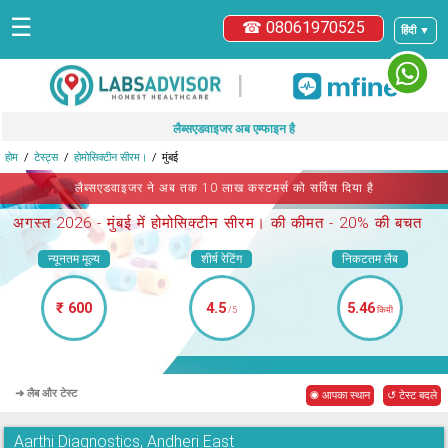
☰
☎ 08061970525
हिंदी ▼
|
लैब्सएडवाइजर अब एम्फाइन है
होम
टेस्ट्स
होमोसिक्टीन सीरम।
मुंबई
लैब्सएडवाइजर ने अब तक 10 लाख कस्टमर्स को सर्विस दिया है
अगस्त 2026 -
मुंबई में होमोसिक्टीन सीरम।
की कीमत - 20% की बचत
न्यूनतम मूल्य
शीर्ष रेटिंग
निकटतम लैब
₹ 600
4.5
5.46
/5
किमी
➜ लैब और टेस्ट
◉ आपका स्थान
↺ टेस्ट बदले
Aarthi Diagnostics, Andheri East