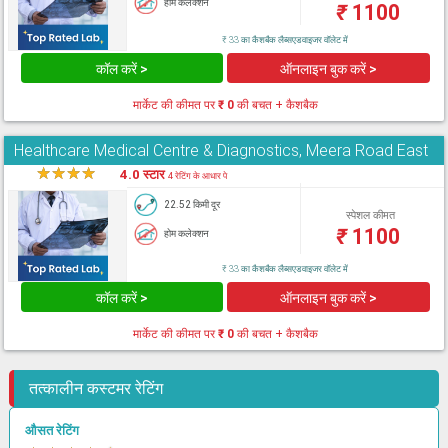
होम कलेक्शन
₹
1100
₹ 33 का कैशबैक लैब्सएडवाइजर वॉलेट में
कॉल करें >
ऑनलाइन बुक करें >
मार्केट की कीमत पर
₹ 0
की बचत + कैशबैक
Healthcare Medical Centre & Diagnostics, Meera Road East
★
★
★
★
★
4.0 स्टार
4 रेटिंग के आधार पे
22.52 किमी दूर
स्पेशल कीमत
₹
1100
होम कलेक्शन
₹ 33 का कैशबैक लैब्सएडवाइजर वॉलेट में
कॉल करें >
ऑनलाइन बुक करें >
मार्केट की कीमत पर
₹ 0
की बचत + कैशबैक
तत्कालीन कस्टमर रेटिंग
औसत रेटिंग