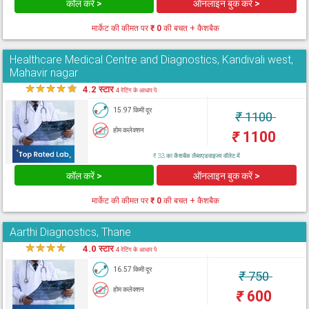
कॉल करें >
ऑनलाइन बुक करें >
मार्केट की कीमत पर
₹ 0
की बचत + कैशबैक
Healthcare Medical Centre and Diagnostics, Kandivali west,
Mahavir nagar
★
★
★
★
★
4.2 स्टार
4 रेटिंग के आधार पे
15.97 किमी दूर
₹
1100
होम कलेक्शन
₹
1100
₹ 33 का कैशबैक लैब्सएडवाइजर वॉलेट में
कॉल करें >
ऑनलाइन बुक करें >
मार्केट की कीमत पर
₹ 0
की बचत + कैशबैक
Aarthi Diagnostics, Thane
★
★
★
★
★
4.0 स्टार
4 रेटिंग के आधार पे
16.57 किमी दूर
₹
750
होम कलेक्शन
₹
600