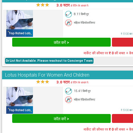
★
★
★
★
3.0 स्टार
4 रेटिंग के आधार पे
8.11 किमी दूर
महिला रेडियोलाजिस्ट
₹ 5100 का क
कॉल करें >
मार्केट की कीमत पर
₹ 0
की बचत + कै
Dr List Not Available. Please reachout to Concierge Team
Lotus Hospitals For Women And Children
★
★
★
★
3.0 स्टार
4 रेटिंग के आधार पे
15.41 किमी दूर
महिला रेडियोलाजिस्ट
₹ 5100 का क
कॉल करें >
मार्केट की कीमत पर
₹ 0
की बचत + कै