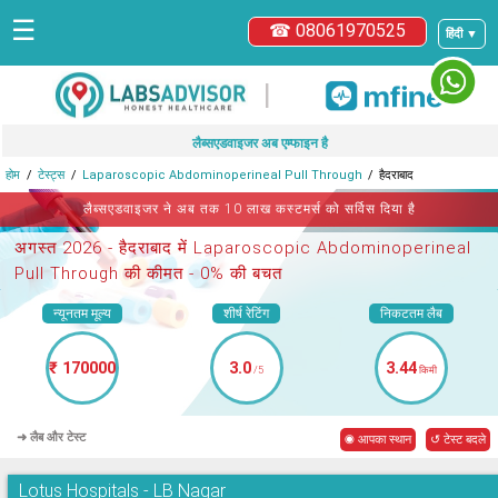
☰
☎ 08061970525
हिंदी ▼
|
लैब्सएडवाइजर अब एम्फाइन है
होम
टेस्ट्स
Laparoscopic Abdominoperineal Pull Through
हैदराबाद
लैब्सएडवाइजर ने अब तक 10 लाख कस्टमर्स को सर्विस दिया है
अगस्त 2026 -
हैदराबाद में Laparoscopic Abdominoperineal
Pull Through
की कीमत - 0% की बचत
न्यूनतम मूल्य
शीर्ष रेटिंग
निकटतम लैब
₹ 170000
3.0
3.44
/5
किमी
➜ लैब और टेस्ट
◉ आपका स्थान
↺ टेस्ट बदले
Lotus Hospitals - LB Nagar