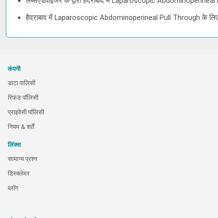
लैब्सएडवाइजर के द्वारा हैदराबाद में Laparoscopic Abdominoperineal
हैदराबाद में Laparoscopic Abdominoperineal Pull Through के लिए 
कंपनी
डाटा पालिसी
रिफंड पॉलिसी
प्राइवेसी पॉलिसी
नियम & शर्तें
लिंक्स
सामान्य प्रश्न
डिस्क्लेमर
ब्लॉग