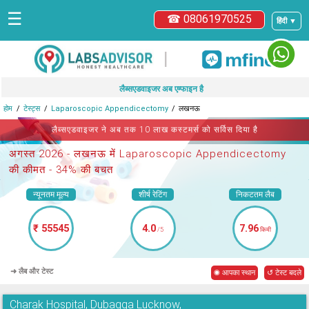
☰
☎ 08061970525
हिंदी ▼
|
लैब्सएडवाइजर अब एम्फाइन है
होम
टेस्ट्स
Laparoscopic Appendicectomy
लखनऊ
लैब्सएडवाइजर ने अब तक 10 लाख कस्टमर्स को सर्विस दिया है
अगस्त 2026 -
लखनऊ में Laparoscopic Appendicectomy
की कीमत - 34% की बचत
न्यूनतम मूल्य
शीर्ष रेटिंग
निकटतम लैब
₹ 55545
4.0
7.96
/5
किमी
➜ लैब और टेस्ट
◉ आपका स्थान
↺ टेस्ट बदले
Charak Hospital, Dubagga Lucknow,