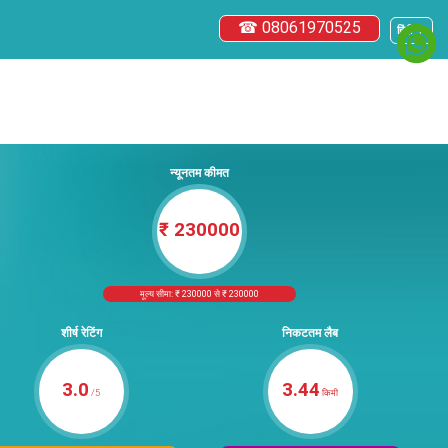
☎ 08061970525
हिंदी ▼
न्यूनतम कीमत
₹ 230000
मूल्य सीमा: ₹ 230000 से ₹ 230000
शीर्ष रेटिंग
निकटतम लैब
3.0
3.44
/5
किमी