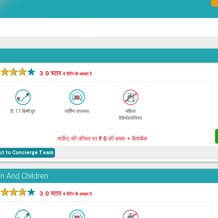
r
★
★
★
★
3.0 स्टार
4 रेटिंग के आधार पे
8.11 किमी दूर
पार्किंग उपलब्ध
महिला
रेडियोलाजिस्ट
मार्केट की कीमत पर
₹ 0
की बचत + कैशबैक
hout to Concierge Team
n And Children
★
★
★
★
3.0 स्टार
4 रेटिंग के आधार पे