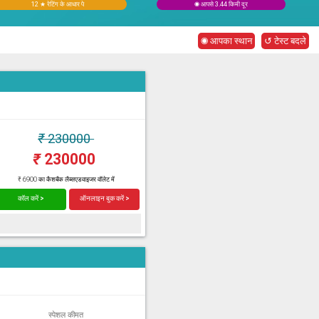
12 ★ रेटिंग के आधार पे
◉ आपसे 3.44 किमी दूर
◉ आपका स्थान
↺ टेस्ट बदले
₹
230000
₹
230000
₹ 6900 का कैशबैक लैब्सएडवाइजर वॉलेट में
कॉल करें >
ऑनलाइन बुक करें >
स्पेशल कीमत