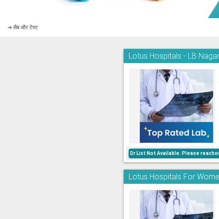
➜ लैब और टेस्ट
Lotus Hospitals - LB Naga
Dr List Not Available. Please reac
Lotus Hospitals For Wome