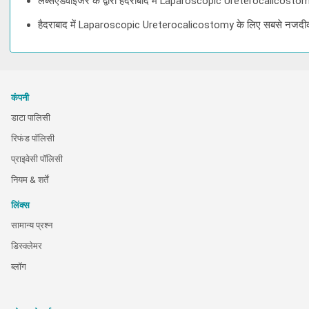
लैब्सएडवाइजर के द्वारा हैदराबाद में Laparoscopic Ureterocalicostom
हैदराबाद में Laparoscopic Ureterocalicostomy के लिए सबसे नजदीक 
कंपनी
डाटा पालिसी
रिफंड पॉलिसी
प्राइवेसी पॉलिसी
नियम & शर्तें
लिंक्स
सामान्य प्रश्न
डिस्क्लेमर
ब्लॉग