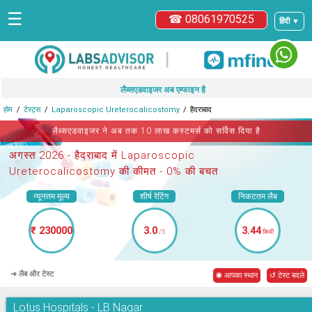
☰
☎ 08061970525
हिंदी ▼
|
लैब्सएडवाइजर अब एम्फाइन है
होम
टेस्ट्स
Laparoscopic Ureterocalicostomy
हैदराबाद
लैब्सएडवाइजर ने अब तक 10 लाख कस्टमर्स को सर्विस दिया है
अगस्त 2026 -
हैदराबाद में Laparoscopic
Ureterocalicostomy
की कीमत - 0% की बचत
न्यूनतम मूल्य
शीर्ष रेटिंग
निकटतम लैब
₹ 230000
3.0
3.44
/5
किमी
➜ लैब और टेस्ट
◉ आपका स्थान
↺ टेस्ट बदले
Lotus Hospitals - LB Nagar