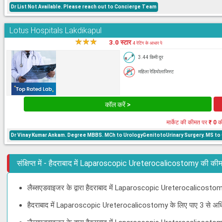
Dr List Not Available. Please reach out to Concierge Team
Lotus Hospitals Lakdikapul
★
★
★
★
3.0 स्टार
4 रेटिंग के आधार पे
3.44 किमी दूर
महिला रेडियोलाजिस्ट
कॉल करें >
मार्केट की कीमत पर
₹ 0
क
Dr Vinay Kumar Ankam. Degree MBBS. MCh to UrologyGenitotoUrinary Surgery. MS to G
संक्षिप्त में - हैदराबाद में Laparoscopic Ureterocalicostomy की की
लैब्सएडवाइजर के द्वारा हैदराबाद में Laparoscopic Ureterocalicostom
हैदराबाद में Laparoscopic Ureterocalicostomy के लिए पाए 3 से अध