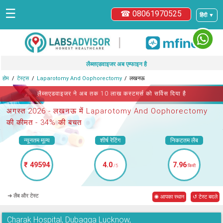
☰
☎ 08061970525
हिंदी ▼
|
लैब्सएडवाइजर अब एम्फाइन है
होम
टेस्ट्स
Laparotomy And Oophorectomy
लखनऊ
लैब्सएडवाइजर ने अब तक 10 लाख कस्टमर्स को सर्विस दिया है
अगस्त 2026 -
लखनऊ में Laparotomy And Oophorectomy
की कीमत - 34% की बचत
न्यूनतम मूल्य
शीर्ष रेटिंग
निकटतम लैब
₹ 49594
4.0
7.96
/5
किमी
➜ लैब और टेस्ट
◉ आपका स्थान
↺ टेस्ट बदले
Charak Hospital, Dubagga Lucknow,