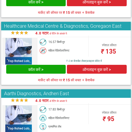
कॉल करें >
ऑनलाइन बुक करें >
मार्केट की कीमत पर
₹ 15
की बचत + कैशबैक
Healthcare Medical Centre & Diagnostics, Goregaon East
★
★
★
★
★
4.0 स्टार
4 रेटिंग के आधार पे
16.57 किमी दूर
स्पेशल कीमत
₹
135
महिला रेडियोलाजिस्ट
₹ 4 का कैशबैक लैब्सएडवाइजर वॉलेट में
कॉल करें >
ऑनलाइन बुक करें >
मार्केट की कीमत पर
₹ 15
की बचत + कैशबैक
Aarthi Diagnostics, Andheri East
★
★
★
★
★
4.0 स्टार
4 रेटिंग के आधार पे
17.83 किमी दूर
स्पेशल कीमत
₹
95
महिला रेडियोलाजिस्ट
प्रमाणित लैब