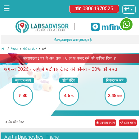
☰
☎ 08061970525
हिंदी ▼
|
लैब्सएडवाइजर अब एम्फाइन है
होम
टेस्ट्स
मंटौक्स टेस्ट
ठाणे
लैब्सएडवाइजर ने अब तक 10 लाख कस्टमर्स को सर्विस दिया है
अगस्त 2026 -
ठाणे में मंटौक्स टेस्ट
की कीमत - 20% की बचत
न्यूनतम मूल्य
शीर्ष रेटिंग
निकटतम लैब
₹ 80
4.5
2.48
/5
किमी
➜ लैब और टेस्ट
◉ आपका स्थान
↺ टेस्ट बदले
Aarthi Diagnostics, Thane