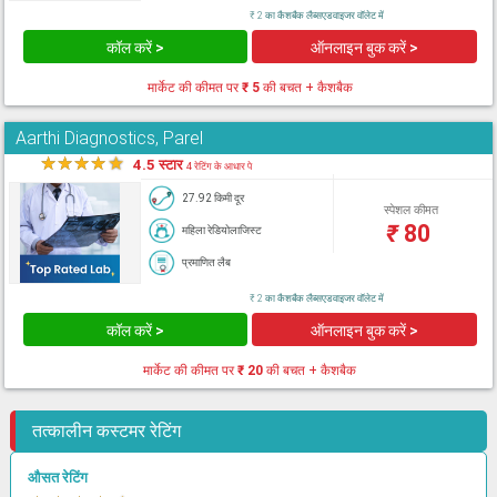
₹ 2 का कैशबैक लैब्सएडवाइजर वॉलेट में
कॉल करें >
ऑनलाइन बुक करें >
मार्केट की कीमत पर
₹ 5
की बचत + कैशबैक
Aarthi Diagnostics, Parel
★
★
★
★
★
4.5 स्टार
4 रेटिंग के आधार पे
27.92 किमी दूर
स्पेशल कीमत
₹
80
महिला रेडियोलाजिस्ट
प्रमाणित लैब
₹ 2 का कैशबैक लैब्सएडवाइजर वॉलेट में
कॉल करें >
ऑनलाइन बुक करें >
मार्केट की कीमत पर
₹ 20
की बचत + कैशबैक
तत्कालीन कस्टमर रेटिंग
औसत रेटिंग