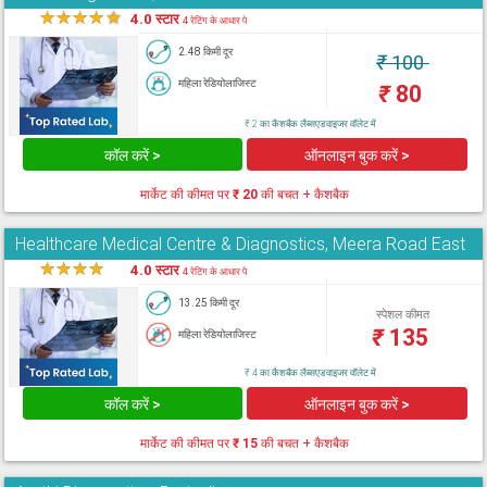
★
★
★
★
★
4.0 स्टार
4 रेटिंग के आधार पे
2.48 किमी दूर
₹
100
महिला रेडियोलाजिस्ट
₹
80
₹ 2 का कैशबैक लैब्सएडवाइजर वॉलेट में
कॉल करें >
ऑनलाइन बुक करें >
मार्केट की कीमत पर
₹ 20
की बचत + कैशबैक
Healthcare Medical Centre & Diagnostics, Meera Road East
★
★
★
★
★
4.0 स्टार
4 रेटिंग के आधार पे
13.25 किमी दूर
स्पेशल कीमत
₹
135
महिला रेडियोलाजिस्ट
₹ 4 का कैशबैक लैब्सएडवाइजर वॉलेट में
कॉल करें >
ऑनलाइन बुक करें >
मार्केट की कीमत पर
₹ 15
की बचत + कैशबैक