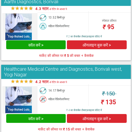
Aarthi Diagnostics, Borivali
★
★
★
★
★
4.3 स्टार
4 रेटिंग के आधार पे
13.52 किमी दूर
स्पेशल कीमत
₹
95
महिला रेडियोलाजिस्ट
₹ 2 का कैशबैक लैब्सएडवाइजर वॉलेट में
कॉल करें >
ऑनलाइन बुक करें >
मार्केट की कीमत पर
₹ 5
की बचत + कैशबैक
Healthcare Medical Centre and Diagnostics, Borivali west,
Yogi Nagar
★
★
★
★
★
4.2 स्टार
4 रेटिंग के आधार पे
14.17 किमी दूर
₹
150
महिला रेडियोलाजिस्ट
₹
135
₹ 4 का कैशबैक लैब्सएडवाइजर वॉलेट में
कॉल करें >
ऑनलाइन बुक करें >
मार्केट की कीमत पर
₹ 15
की बचत + कैशबैक