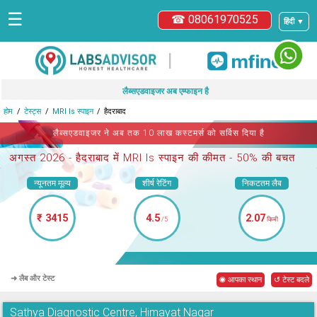
☰
☎ 08061970525
हिंदी ▼
|
लैब्सएडवाइजर अब एम्फाइन है
होम
टेस्ट्स
MRI ls स्पाइन
हैदराबाद
लैब्सएडवाइजर ने अब तक 10 लाख कस्टमर्स को सर्विस दिया है
अगस्त 2026 -
हैदराबाद में MRI ls स्पाइन
की कीमत - 50% की बचत
न्यूनतम मूल्य
शीर्ष रेटिंग
निकटतम लैब
₹ 3415
4.5
2.07
/5
किमी
➜ लैब और टेस्ट
◉ आपका स्थान
↺ टेस्ट बदले
Sathya Diagnostic Centre, Himayat Nagar