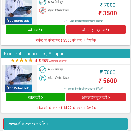
6.53 किमी दूर
₹
7000
महिला रेडियोलाजिस्ट
₹
3500
₹ 105 का कैशबैक लैब्सएडवाइजर वॉलेट में
कॉल करें >
ऑनलाइन बुक करें >
मार्केट की कीमत पर
₹ 3500
की बचत + कैशबैक
Konnect Diagnostics, Attapur
★
★
★
★
★
4.5 स्टार
4 रेटिंग के आधार पे
6.55 किमी दूर
₹
7000
महिला रेडियोलाजिस्ट
₹
5600
₹ 168 का कैशबैक लैब्सएडवाइजर वॉलेट में
कॉल करें >
ऑनलाइन बुक करें >
मार्केट की कीमत पर
₹ 1400
की बचत + कैशबैक
तत्कालीन कस्टमर रेटिंग