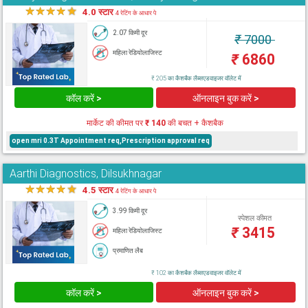
★
★
★
★
★
4.0 स्टार
4 रेटिंग के आधार पे
2.07 किमी दूर
₹
7000
महिला रेडियोलाजिस्ट
₹
6860
₹ 205 का कैशबैक लैब्सएडवाइजर वॉलेट में
कॉल करें >
ऑनलाइन बुक करें >
मार्केट की कीमत पर
₹ 140
की बचत + कैशबैक
open mri 0.3T Appointment req,Prescription approval req
Aarthi Diagnostics, Dilsukhnagar
★
★
★
★
★
4.5 स्टार
4 रेटिंग के आधार पे
3.99 किमी दूर
स्पेशल कीमत
₹
3415
महिला रेडियोलाजिस्ट
प्रमाणित लैब
₹ 102 का कैशबैक लैब्सएडवाइजर वॉलेट में
कॉल करें >
ऑनलाइन बुक करें >