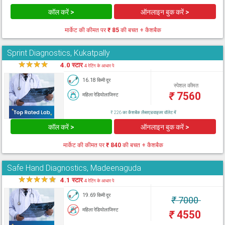
कॉल करें >
ऑनलाइन बुक करें >
मार्केट की कीमत पर
₹ 85
की बचत + कैशबैक
Sprint Diagnostics, Kukatpally
★
★
★
★
★
4.0 स्टार
4 रेटिंग के आधार पे
16.18 किमी दूर
स्पेशल कीमत
₹
7560
महिला रेडियोलाजिस्ट
₹ 226 का कैशबैक लैब्सएडवाइजर वॉलेट में
कॉल करें >
ऑनलाइन बुक करें >
मार्केट की कीमत पर
₹ 840
की बचत + कैशबैक
Safe Hand Diagnostics, Madeenaguda
★
★
★
★
★
4.1 स्टार
4 रेटिंग के आधार पे
19.69 किमी दूर
₹
7000
महिला रेडियोलाजिस्ट
₹
4550