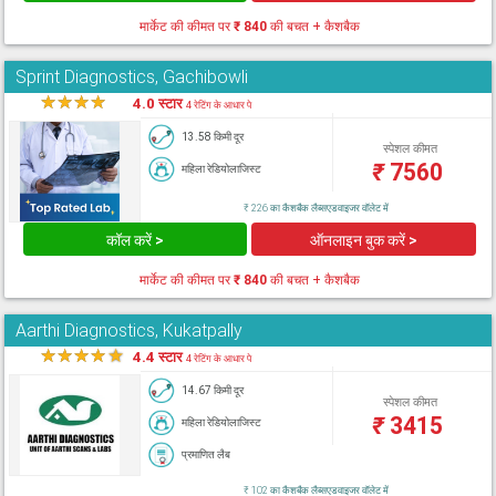
मार्केट की कीमत पर
₹ 840
की बचत + कैशबैक
Sprint Diagnostics, Gachibowli
★
★
★
★
★
4.0 स्टार
4 रेटिंग के आधार पे
13.58 किमी दूर
स्पेशल कीमत
₹
7560
महिला रेडियोलाजिस्ट
₹ 226 का कैशबैक लैब्सएडवाइजर वॉलेट में
कॉल करें >
ऑनलाइन बुक करें >
मार्केट की कीमत पर
₹ 840
की बचत + कैशबैक
Aarthi Diagnostics, Kukatpally
★
★
★
★
★
4.4 स्टार
4 रेटिंग के आधार पे
14.67 किमी दूर
स्पेशल कीमत
₹
3415
महिला रेडियोलाजिस्ट
प्रमाणित लैब
₹ 102 का कैशबैक लैब्सएडवाइजर वॉलेट में