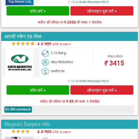
₹ 136 का कैशबैक लैब्सएडवाइजर वॉलेट में
कॉल करें >
ऑनलाइन बुक करें >
मार्केट की कीमत पर
₹ 2450
की बचत + कैशबैक
आरथी स्कैन एंड लैब्स
★
★
★
★
★
4.5 स्टार
5 रेटिंग के आधार पे
5.75 किमी दूर
स्पेशल कीमत
₹
3415
महिला रेडियोलाजिस्ट
प्रमाणित लैब
₹ 102 का कैशबैक लैब्सएडवाइजर वॉलेट में
कॉल करें >
ऑनलाइन बुक करें >
मार्केट की कीमत पर
₹ 85
की बचत + कैशबैक
Rs 200 cashback
Megsan, Banjara Hills
★
★
★
★
★
4.0 स्टार
4 रेटिंग के आधार पे