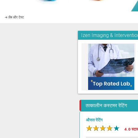
➜ लैब और टेस्ट
Izen Imaging & Interventi
तत्कालीन कस्टमर रेटिंग
औसत रेटिंग
★
★
★
★
★
4.0 स्टा