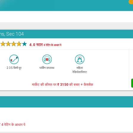
ons, Sec 104
★
★
★
★
★
4.0 स्टार
4 रेटिंग के आधार पे
2.35 किमी दूर
पार्किंग उपलब्ध
महिला
रेडियोलाजिस्ट
मार्केट की कीमत पर
₹ 3150
की बचत + कैशबैक
र
4 रेटिंग के आधार पे