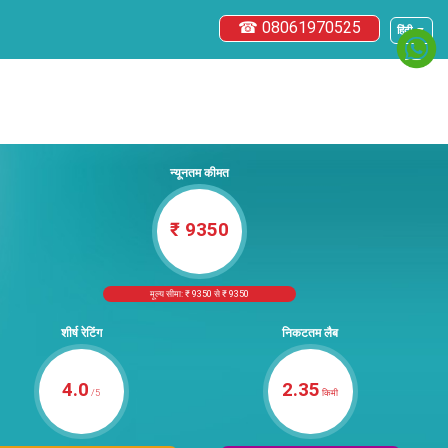
☎ 08061970525
हिंदी ▼
न्यूनतम कीमत
₹ 9350
मूल्य सीमा: ₹ 9350 से ₹ 9350
शीर्ष रेटिंग
निकटतम लैब
4.0
2.35
/5
किमी