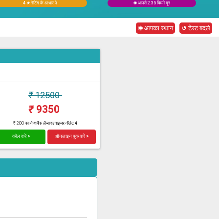
4 ★ रेटिंग के आधार पे
◉ आपसे 2.35 किमी दूर
◉ आपका स्थान
↺ टेस्ट बदले
₹
12500
₹
9350
₹ 280 का कैशबैक लैब्सएडवाइजर वॉलेट में
कॉल करें >
ऑनलाइन बुक करें >