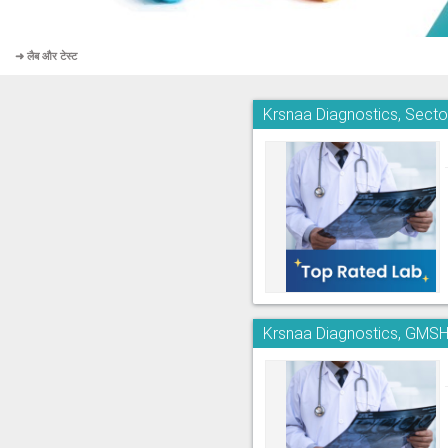
➜ लैब और टेस्ट
Krsnaa Diagnostics, Secto
Krsnaa Diagnostics, GMSH