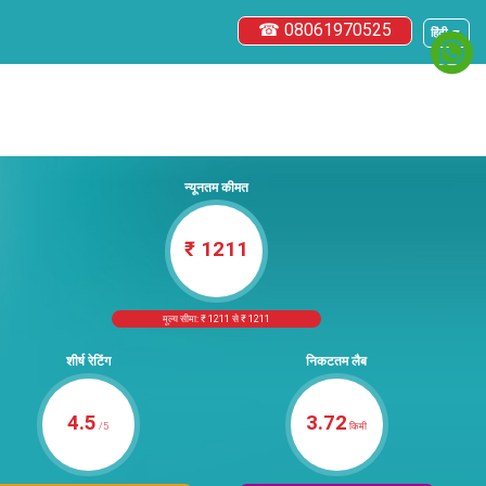
☎ 08061970525
हिंदी ▼
न्यूनतम कीमत
₹ 1211
मूल्य सीमा: ₹ 1211 से ₹ 1211
शीर्ष रेटिंग
निकटतम लैब
4.5
3.72
/5
किमी