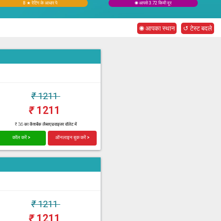
8 ★ रेटिंग के आधार पे
◉ आपसे 3.72 किमी दूर
◉ आपका स्थान
↺ टेस्ट बदले
₹
1211
₹
1211
₹ 36 का कैशबैक लैब्सएडवाइजर वॉलेट में
कॉल करें >
ऑनलाइन बुक करें >
₹
1211
₹
1211