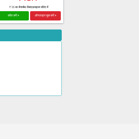
₹ 36 का कैशबैक लैब्सएडवाइजर वॉलेट में
कॉल करें >
ऑनलाइन बुक करें >