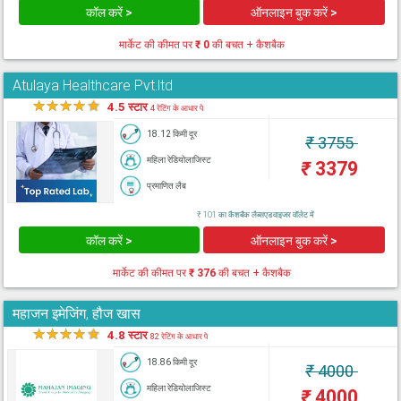
कॉल करें >
ऑनलाइन बुक करें >
मार्केट की कीमत पर
₹ 0
की बचत + कैशबैक
Atulaya Healthcare Pvt.ltd
★
★
★
★
★
4.5 स्टार
4 रेटिंग के आधार पे
18.12 किमी दूर
₹
3755
महिला रेडियोलाजिस्ट
₹
3379
प्रमाणित लैब
₹ 101 का कैशबैक लैब्सएडवाइजर वॉलेट में
कॉल करें >
ऑनलाइन बुक करें >
मार्केट की कीमत पर
₹ 376
की बचत + कैशबैक
महाजन इमेजिंग, हौज खास
★
★
★
★
★
4.8 स्टार
82 रेटिंग के आधार पे
18.86 किमी दूर
₹
4000
महिला रेडियोलाजिस्ट
₹
4000