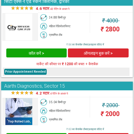
सिटी एक्स-रे एंड स्कैन क्लिनिक, द्वारका
★
★
★
★
★
4.6 स्टार
43 रेटिंग के आधार पे
34.88 किमी दूर
₹
4000
महिला रेडियोलाजिस्ट
₹
2800
प्रमाणित लैब
₹ 84 का कैशबैक लैब्सएडवाइजर वॉलेट में
कॉल करें >
ऑनलाइन बुक करें >
मार्केट की कीमत पर
₹ 1200
की बचत + कैशबैक
Prior Appointment Needed
Aarthi Diagnostics, Sector 15
★
★
★
★
★
4.2 स्टार
4 रेटिंग के आधार पे
35.04 किमी दूर
₹
2000
महिला रेडियोलाजिस्ट
₹
2000
प्रमाणित लैब
₹ 60 का कैशबैक लैब्सएडवाइजर वॉलेट में