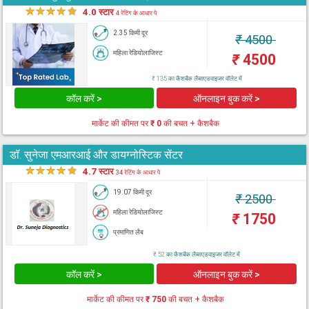
★
★
★
★
★
4.0 स्टार
4 रेटिंग के आधार पे
2.35 किमी दूर
₹
4500
महिला रेडियोलाजिस्ट
₹
4500
₹ 135 का कैशबैक लैब्सएडवाइजर वॉलेट में
कॉल करें >
ऑनलाइन बुक करें >
मार्केट की कीमत पर
₹ 0
की बचत + कैशबैक
डॉ. सुनेजा एमआरआई और डायग्नोस्टिक सेंटर
★
★
★
★
★
4.7 स्टार
34 रेटिंग के आधार पे
19.07 किमी दूर
₹
2500
महिला रेडियोलाजिस्ट
₹
1750
प्रमाणित लैब
₹ 52 का कैशबैक लैब्सएडवाइजर वॉलेट में
कॉल करें >
ऑनलाइन बुक करें >
मार्केट की कीमत पर
₹ 750
की बचत + कैशबैक