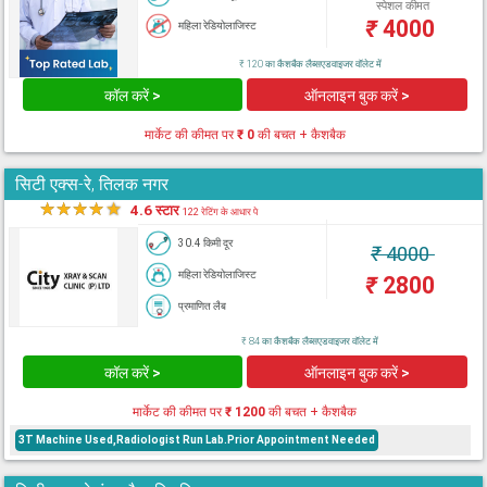
स्पेशल कीमत
₹
4000
महिला रेडियोलाजिस्ट
₹ 120 का कैशबैक लैब्सएडवाइजर वॉलेट में
कॉल करें >
ऑनलाइन बुक करें >
मार्केट की कीमत पर
₹ 0
की बचत + कैशबैक
सिटी एक्स-रे, तिलक नगर
★
★
★
★
★
4.6 स्टार
122 रेटिंग के आधार पे
30.4 किमी दूर
₹
4000
महिला रेडियोलाजिस्ट
₹
2800
प्रमाणित लैब
₹ 84 का कैशबैक लैब्सएडवाइजर वॉलेट में
कॉल करें >
ऑनलाइन बुक करें >
मार्केट की कीमत पर
₹ 1200
की बचत + कैशबैक
3T Machine Used,Radiologist Run Lab.Prior Appointment Needed