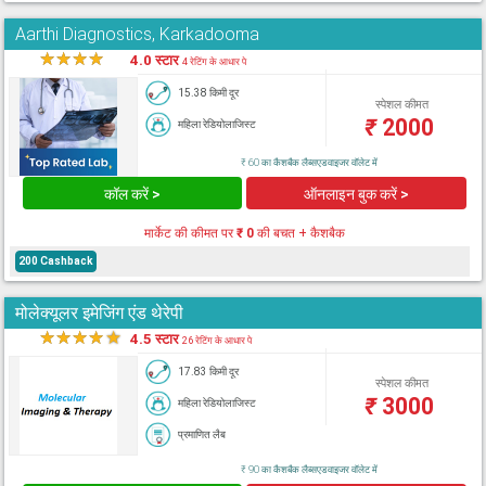
Aarthi Diagnostics, Karkadooma
★
★
★
★
★
4.0 स्टार
4 रेटिंग के आधार पे
15.38 किमी दूर
स्पेशल कीमत
₹
2000
महिला रेडियोलाजिस्ट
₹ 60 का कैशबैक लैब्सएडवाइजर वॉलेट में
कॉल करें >
ऑनलाइन बुक करें >
मार्केट की कीमत पर
₹ 0
की बचत + कैशबैक
200 Cashback
मोलेक्यूलर इमेजिंग एंड थेरेपी
★
★
★
★
★
4.5 स्टार
26 रेटिंग के आधार पे
17.83 किमी दूर
स्पेशल कीमत
₹
3000
महिला रेडियोलाजिस्ट
प्रमाणित लैब
₹ 90 का कैशबैक लैब्सएडवाइजर वॉलेट में