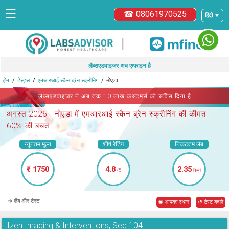
☰
☎ 08061970525
हिंदी ▼
|
लैब्सएडवाइजर अब एम्फाइन है
होम
टेस्ट्स
एमआरआई स्कैन ब्रेन स्क्रीनिंग
नोएडा
लैब्सएडवाइजर ने अब तक 10 लाख कस्टमर्स को सर्विस दिया है
अगस्त 2026 -
नोएडा में एमआरआई स्कैन ब्रेन स्क्रीनिंग
की कीमत -
60% की बचत
न्यूनतम मूल्य
शीर्ष रेटिंग
निकटतम लैब
₹ 1750
4.8
2.35
/5
किमी
➜ लैब और टेस्ट
◉ आपका स्थान
↺ टेस्ट बदले
Izen Imaging & Interventions, Sec 104