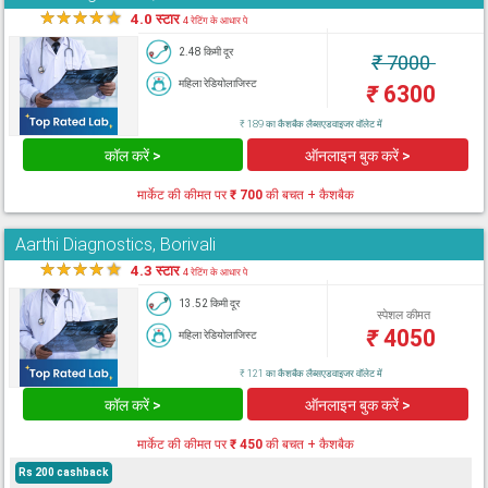
★
★
★
★
★
4.0 स्टार
4 रेटिंग के आधार पे
2.48 किमी दूर
₹
7000
महिला रेडियोलाजिस्ट
₹
6300
₹ 189 का कैशबैक लैब्सएडवाइजर वॉलेट में
कॉल करें >
ऑनलाइन बुक करें >
मार्केट की कीमत पर
₹ 700
की बचत + कैशबैक
Aarthi Diagnostics, Borivali
★
★
★
★
★
4.3 स्टार
4 रेटिंग के आधार पे
13.52 किमी दूर
स्पेशल कीमत
₹
4050
महिला रेडियोलाजिस्ट
₹ 121 का कैशबैक लैब्सएडवाइजर वॉलेट में
कॉल करें >
ऑनलाइन बुक करें >
मार्केट की कीमत पर
₹ 450
की बचत + कैशबैक
Rs 200 cashback