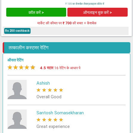
₹ 189 का कैशबैक लैब्सएडवाइजर वॉलेट में
कॉल करें >
ऑनलाइन बुक करें >
मार्केट की कीमत पर
₹ 700
की बचत + कैशबैक
Rs 200 cashback
तत्कालीन कस्टमर रेटिंग
औसत रेटिंग
★
★
★
★
★
4.5 स्टार
16 रेटिंग के आधार पे
Ashish
★
★
★
★
★
Overall Good
Santosh Somasekharan
★
★
★
★
★
Great experience