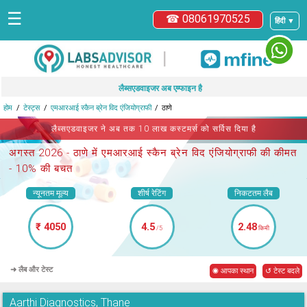
☰
☎ 08061970525
हिंदी ▼
|
लैब्सएडवाइजर अब एम्फाइन है
होम
टेस्ट्स
एमआरआई स्कैन ब्रेन विद एंजियोग्राफी
ठाणे
लैब्सएडवाइजर ने अब तक 10 लाख कस्टमर्स को सर्विस दिया है
अगस्त 2026 -
ठाणे में एमआरआई स्कैन ब्रेन विद एंजियोग्राफी
की कीमत
- 10% की बचत
न्यूनतम मूल्य
शीर्ष रेटिंग
निकटतम लैब
₹ 4050
4.5
2.48
/5
किमी
➜ लैब और टेस्ट
◉ आपका स्थान
↺ टेस्ट बदले
Aarthi Diagnostics, Thane