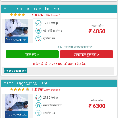
Aarthi Diagnostics, Andheri East
★
★
★
★
★
4.0 स्टार
4 रेटिंग के आधार पे
17.83 किमी दूर
स्पेशल कीमत
₹
4050
महिला रेडियोलाजिस्ट
प्रमाणित लैब
₹ 121 का कैशबैक लैब्सएडवाइजर वॉलेट में
कॉल करें >
ऑनलाइन बुक करें >
मार्केट की कीमत पर
₹ 450
की बचत + कैशबैक
Rs 200 cashback
Aarthi Diagnostics, Parel
★
★
★
★
★
4.5 स्टार
4 रेटिंग के आधार पे
27.92 किमी दूर
स्पेशल कीमत
₹
6300
महिला रेडियोलाजिस्ट
प्रमाणित लैब