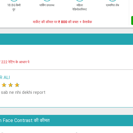
18.86 किमी
पार्किंग उपलब्ध
महिला
प्रमाणित लैब
दूर
रेडियोलाजिस्ट
मार्केट की कीमत पर
₹ 800
की बचत + कैशबैक
र
222 रेटिंग के आधार पे
R ALI
★
★
★
★
 sab ne nhi dekhi report
i Scan Face Contrast की कीमत