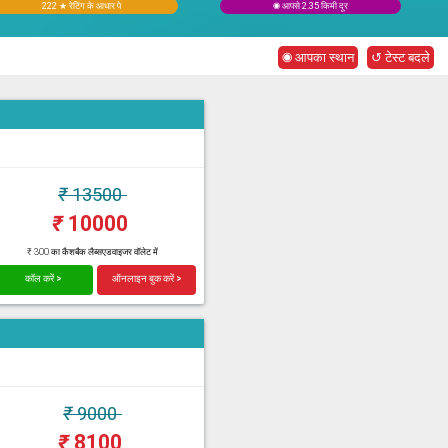
222 ★ रेटिंग के आधार पे
◉ आपसे 2.35 किमी दूर
◉ आपका स्थान
↺ टेस्ट बदले
₹
13500
₹
10000
₹ 300 का कैशबैक लैब्सएडवाइजर वॉलेट में
कॉल करें >
ऑनलाइन बुक करें >
₹
9000
₹
8100