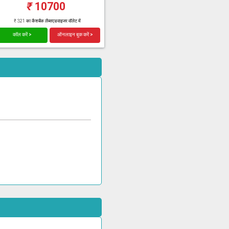
₹
10700
₹ 321 का कैशबैक लैब्सएडवाइजर वॉलेट में
कॉल करें >
ऑनलाइन बुक करें >