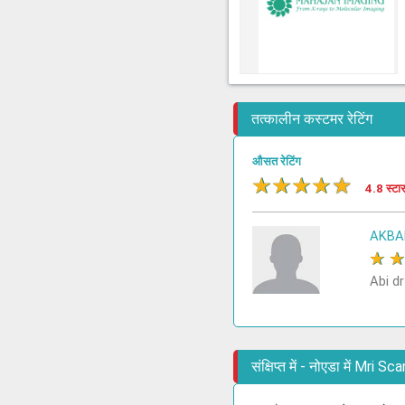
तत्कालीन कस्टमर रेटिंग
औसत रेटिंग
★
★
★
★
★
4.8 स्टा
AKBA
★
Abi dr
संक्षिप्त में - नोएडा में Mr