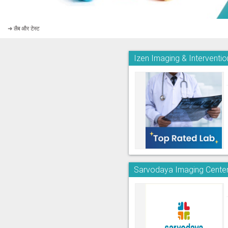
➜ लैब और टेस्ट
Izen Imaging & Interventi
Sarvodaya Imaging Center