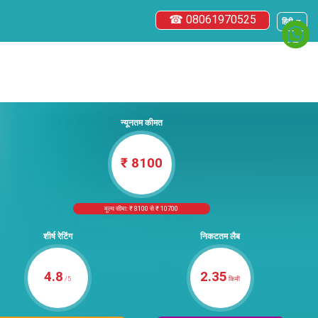
☎ 08061970525
हिंदी ▼
न्यूनतम कीमत
₹ 8100
मूल्य सीमा: ₹ 8100 से ₹ 10700
शीर्ष रेटिंग
निकटतम लैब
4.8
2.35
/5
किमी