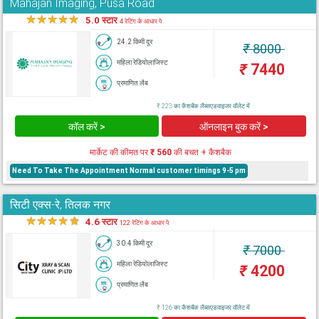
Mahajan Imaging, Pusa Road
★
★
★
★
★
5.0 स्टार
4 रेटिंग के आधार पे
24.2 किमी दूर
₹
8000
महिला रेडियोलाजिस्ट
₹
7440
प्रमाणित लैब
₹ 223 का कैशबैक लैब्सएडवाइजर वॉलेट में
कॉल करें >
ऑनलाइन बुक करें >
मार्केट की कीमत पर
₹ 560
की बचत + कैशबैक
Need To Take The Appointment Normal customer timings 9-5 pm
सिटी एक्स-रे, तिलक नगर
★
★
★
★
★
4.6 स्टार
122 रेटिंग के आधार पे
30.4 किमी दूर
₹
7000
महिला रेडियोलाजिस्ट
₹
4200
प्रमाणित लैब
₹ 126 का कैशबैक लैब्सएडवाइजर वॉलेट में