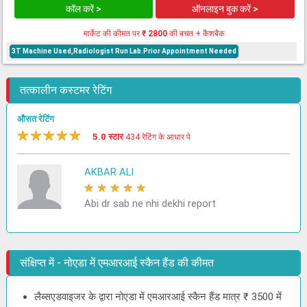
कॉल करें >
ऑनलाइन बुक करें >
मार्केट की कीमत पर
₹ 2800
की बचत + कैशबैक
3T Machine Used,Radiologist Run Lab.Prior Appointment Needed
तत्कालीन कस्टमर रेटिंग
औसत रेटिंग
★
★
★
★
★
5.0 स्टार
434 रेटिंग के आधार पे
AKBAR ALI
★
★
★
★
★
Abi dr sab ne nhi dekhi report
संक्षिप्त में - नोएडा में एमआरआई स्कैन हैंड की कीमत
लैब्सएडवाइजर के द्वारा नोएडा में एमआरआई स्कैन हैंड मात्र ₹ 3500 में