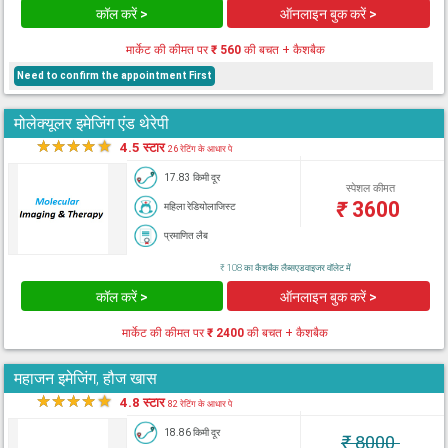
कॉल करें >
ऑनलाइन बुक करें >
मार्केट की कीमत पर
₹ 560
की बचत + कैशबैक
Need to confirm the appointment First
मोलेक्यूलर इमेजिंग एंड थेरेपी
★
★
★
★
★
4.5 स्टार
26 रेटिंग के आधार पे
17.83 किमी दूर
स्पेशल कीमत
₹
3600
महिला रेडियोलाजिस्ट
प्रमाणित लैब
₹ 108 का कैशबैक लैब्सएडवाइजर वॉलेट में
कॉल करें >
ऑनलाइन बुक करें >
मार्केट की कीमत पर
₹ 2400
की बचत + कैशबैक
महाजन इमेजिंग, हौज खास
★
★
★
★
★
4.8 स्टार
82 रेटिंग के आधार पे
18.86 किमी दूर
₹
8000