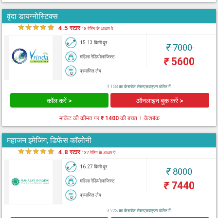
वृंदा डायग्नोस्टिक्स
★
★
★
★
★
4.5 स्टार
18 रेटिंग के आधार पे
15.13 किमी दूर
₹
7000
महिला रेडियोलाजिस्ट
₹
5600
प्रमाणित लैब
₹ 168 का कैशबैक लैब्सएडवाइजर वॉलेट में
कॉल करें >
ऑनलाइन बुक करें >
मार्केट की कीमत पर
₹ 1400
की बचत + कैशबैक
महाजन इमेजिंग, डिफेंस कॉलोनी
★
★
★
★
★
4.8 स्टार
132 रेटिंग के आधार पे
16.27 किमी दूर
₹
8000
महिला रेडियोलाजिस्ट
₹
7440
प्रमाणित लैब
₹ 223 का कैशबैक लैब्सएडवाइजर वॉलेट में