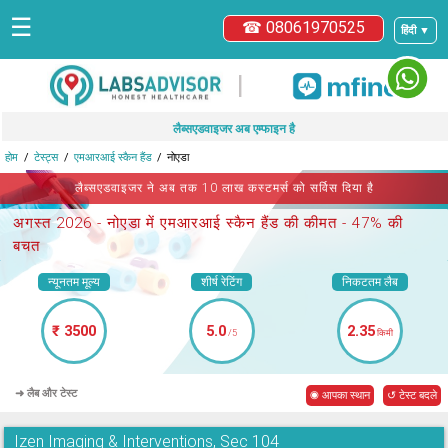
☰
☎ 08061970525
हिंदी ▼
|
लैब्सएडवाइजर अब एम्फाइन है
होम
टेस्ट्स
एमआरआई स्कैन हैंड
नोएडा
लैब्सएडवाइजर ने अब तक 10 लाख कस्टमर्स को सर्विस दिया है
अगस्त 2026 -
नोएडा में एमआरआई स्कैन हैंड
की कीमत - 47% की
बचत
न्यूनतम मूल्य
शीर्ष रेटिंग
निकटतम लैब
₹ 3500
5.0
2.35
/5
किमी
➜ लैब और टेस्ट
◉ आपका स्थान
↺ टेस्ट बदले
Izen Imaging & Interventions, Sec 104