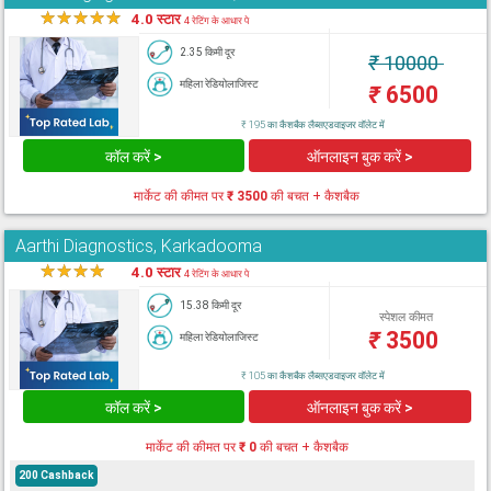
★
★
★
★
★
4.0 स्टार
4 रेटिंग के आधार पे
2.35 किमी दूर
₹
10000
महिला रेडियोलाजिस्ट
₹
6500
₹ 195 का कैशबैक लैब्सएडवाइजर वॉलेट में
कॉल करें >
ऑनलाइन बुक करें >
मार्केट की कीमत पर
₹ 3500
की बचत + कैशबैक
Aarthi Diagnostics, Karkadooma
★
★
★
★
★
4.0 स्टार
4 रेटिंग के आधार पे
15.38 किमी दूर
स्पेशल कीमत
₹
3500
महिला रेडियोलाजिस्ट
₹ 105 का कैशबैक लैब्सएडवाइजर वॉलेट में
कॉल करें >
ऑनलाइन बुक करें >
मार्केट की कीमत पर
₹ 0
की बचत + कैशबैक
200 Cashback