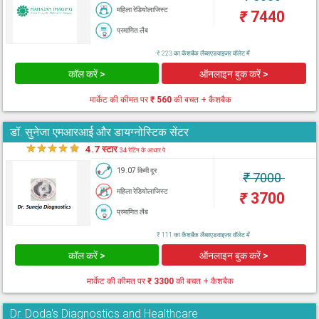
महिला रेडियोलाजिस्ट
₹
7440
प्रमाणित लैब
₹ 223 का कैशबैक लैब्सएडवाइजर वॉलेट में
कॉल करें >
ऑनलाइन बुक करें >
मार्केट की कीमत पर
₹ 560
की बचत + कैशबैक
डॉ. सुनेजा एमआरआई और डायग्नोस्टिक सेंटर
★
★
★
★
★
4.7 स्टार
34 रेटिंग के आधार पे
19.07 किमी दूर
₹
7000
महिला रेडियोलाजिस्ट
₹
3700
प्रमाणित लैब
₹ 111 का कैशबैक लैब्सएडवाइजर वॉलेट में
कॉल करें >
ऑनलाइन बुक करें >
मार्केट की कीमत पर
₹ 3300
की बचत + कैशबैक
Dr. Doda's Diagnostics and Healthcare