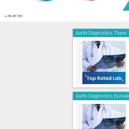
➜ लैब और टेस्ट
Aarthi Diagnostics, Thane
Aarthi Diagnostics, Borivali