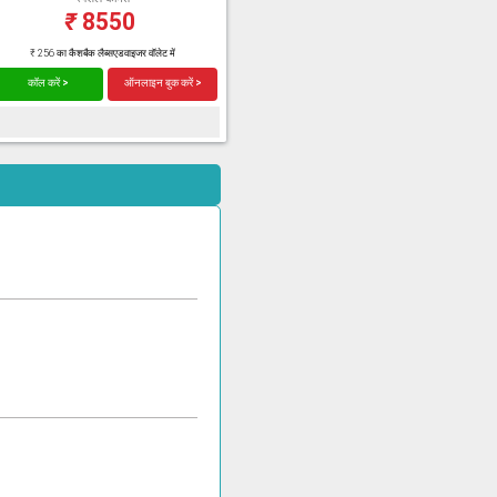
₹
8550
₹ 256 का कैशबैक लैब्सएडवाइजर वॉलेट में
कॉल करें >
ऑनलाइन बुक करें >