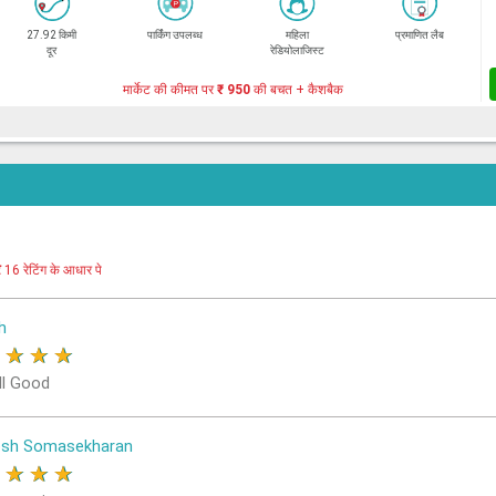
27.92 किमी
पार्किंग उपलब्ध
महिला
प्रमाणित लैब
दूर
रेडियोलाजिस्ट
मार्केट की कीमत पर
₹ 950
की बचत + कैशबैक
र
16 रेटिंग के आधार पे
h
★
★
★
★
ll Good
osh Somasekharan
★
★
★
★