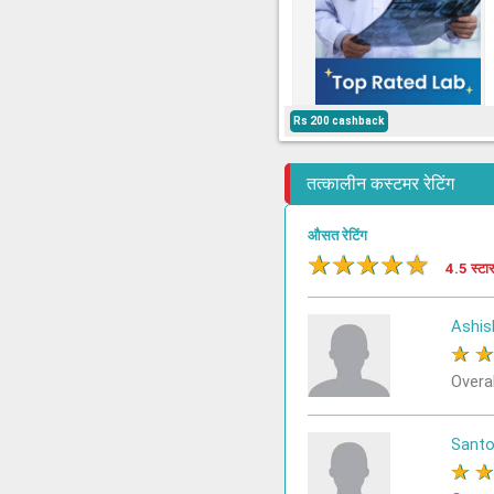
Rs 200 cashback
तत्कालीन कस्टमर रेटिंग
औसत रेटिंग
★
★
★
★
★
4.5 स्टा
Ashis
★
Overa
Sant
★