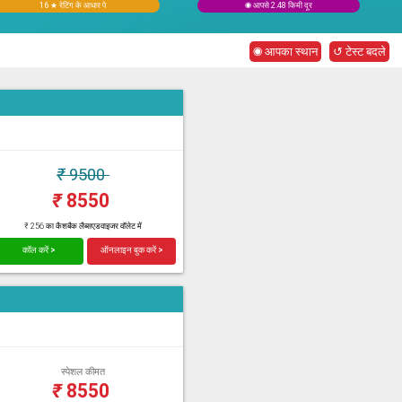
16 ★ रेटिंग के आधार पे
◉ आपसे 2.48 किमी दूर
◉ आपका स्थान
↺ टेस्ट बदले
₹
9500
₹
8550
₹ 256 का कैशबैक लैब्सएडवाइजर वॉलेट में
कॉल करें >
ऑनलाइन बुक करें >
स्पेशल कीमत
₹
8550