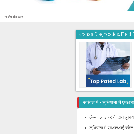
➜ लैब और टेस्ट
Krsnaa Diagnostics, Field 
संक्षिप्त में - लुधियाना में 
लैब्सएडवाइजर के द्वारा लुध
लुधियाना में एमआरआई स्कैन