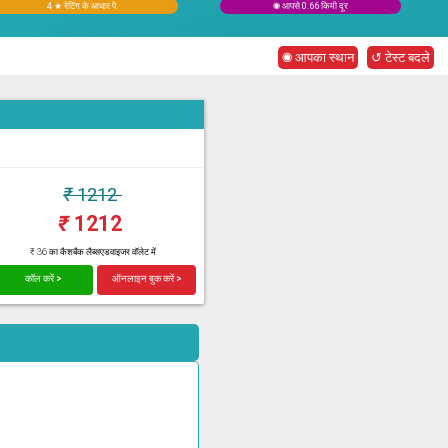
4 ★ रेटिंग के आधार पे
◉ आपसे 0.66 किमी दूर
◉ आपका स्थान
↺ टेस्ट बदले
₹
1212
₹
1212
₹ 36 का कैशबैक लैब्सएडवाइजर वॉलेट में
कॉल करें >
ऑनलाइन बुक करें >